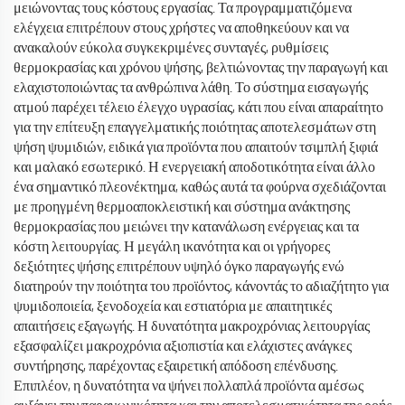
μειώνοντας τους κόστους εργασίας. Τα προγραμματιζόμενα
ελέγχεια επιτρέπουν στους χρήστες να αποθηκεύουν και να
ανακαλούν εύκολα συγκεκριμένες συνταγές, ρυθμίσεις
θερμοκρασίας και χρόνου ψήσης, βελτιώνοντας την παραγωγή και
ελαχιστοποιώντας τα ανθρώπινα λάθη. Το σύστημα εισαγωγής
ατμού παρέχει τέλειο έλεγχο υγρασίας, κάτι που είναι απαραίτητο
για την επίτευξη επαγγελματικής ποιότητας αποτελεσμάτων στη
ψήση ψυμιδιών, ειδικά για προϊόντα που απαιτούν τσιμπλή ξιφιά
και μαλακό εσωτερικό. Η ενεργειακή αποδοτικότητα είναι άλλο
ένα σημαντικό πλεονέκτημα, καθώς αυτά τα φούρνα σχεδιάζονται
με προηγμένη θερμοαποκλειστική και σύστημα ανάκτησης
θερμοκρασίας που μειώνει την κατανάλωση ενέργειας και τα
κόστη λειτουργίας. Η μεγάλη ικανότητα και οι γρήγορες
δεξιότητες ψήσης επιτρέπουν υψηλό όγκο παραγωγής ενώ
διατηρούν την ποιότητα του προϊόντος, κάνοντάς το αδιαζήτητο για
ψυμιδοποιεία, ξενοδοχεία και εστιατόρια με απαιτητικές
απαιτήσεις εξαγωγής. Η δυνατότητα μακροχρόνιας λειτουργίας
εξασφαλίζει μακροχρόνια αξιοπιστία και ελάχιστες ανάγκες
συντήρησης, παρέχοντας εξαιρετική απόδοση επένδυσης.
Επιπλέον, η δυνατότητα να ψήνει πολλαπλά προϊόντα αμέσως