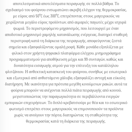
αποτελεσματικά αποτελέσματα πειραγωγής σε πολλά βάθρα. Το
σχεδιασμό του φούρνου ενσωματώνει ακριβή ελέγχον της θερμοκρασίας,
με εύρος από 50°C έως 300°C, επιτρέποντας στους μαγειρικούς να
χειρίζονται μεγάλο εύρος προϊόντων, από αιμαριές παγωτές μέχρι ισχυρά
ψωμιά. Το περιστρεφόμενο μηχανισμός, που λειτουργεί με έναν
αποδοτικό μηχανισμό χαμηλής κατανάλωσης ενέργειας, διατηρεί σταθερή
περιστροφή κατά τη διάρκεια της πειραγωγής, αποφεύγοντας ζεστά
σημεία και εξασφαλίζοντας ομαλή ροφή. Κάθε μονάδα εξοπλίζεται με
φιλικό στον χρήστη ψηφιακό πλατφόρμα ελέγχου, μνημογράφημα
προγραμματισμού για αποθήκευση μέχρι και 99 συνταγών, καθώς και
δυνατότητα εισαγωγής ατμού για την επίτευξη του κατάλληλου
φλιτζάνιου. Η ανθεκτική κατασκευή του φούρνου, συνήθως με εσωτερικό
και εξωτερικό από ανθιστάμενο χάλυβα, εξασφαλίζει αντοχή και εύκολη
διατήρηση. Με ικανότητα για πρότυπα μεγέθη κινούμενων ρακών, αυτά τα
φούρνα μπορούν να ανέχονται πολλά πιάτα πειραγωγής από κοινού,
μεγιστοποιώντας την παραγωγικότητα σε περιβάλλοντα ενεργών
εμπορικών επιχειρήσεων. Το διπλό κρεβατσιούρι με θέα και το εσωτερικό
φωτισμό επιτρέπει στους μαγειρικούς να επιμονοποιούν τα προϊόντα
χωρίς να ανοίγουν την πόρτα, διατηρώντας τη σταθερότητα της
θερμοκρασίας κατά τη διάρκεια της πειραγωγής.