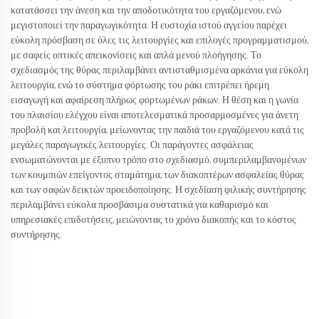
κατατάσσει την άνεση και την αποδοτικότητα του εργαζόμενου, ενώ
μεγιστοποιεί την παραγωγικότητα. Η ευστοχία ιστού αγγείου παρέχει
εύκολη πρόσβαση σε όλες τις λειτουργίες και επιλογές προγραμματισμού,
με σαφείς οπτικές απεικονίσεις και απλά μενού πλοήγησης. Το
σχεδιασμός της θύρας περιλαμβάνει αντισταθμισμένα αρκάνια για εύκολη
λειτουργία, ενώ το σύστημα φόρτωσης του ράκι επιτρέπει ήρεμη
εισαγωγή και αφαίρεση πλήρως φορτωμένων ράκων. Η θέση και η γωνία
του πλαισίου ελέγχου είναι αποτελεσματικά προσαρμοσμένες για άνετη
προβολή και λειτουργία, μείωνοντας την παιδιά του εργαζόμενου κατά τις
μεγάλες παραγωγικές λειτουργίες. Οι παράγοντες ασφάλειας
ενσωματώνονται με έξυπνο τρόπο στο σχεδιασμό, συμπεριλαμβανομένων
των κουμπιών επείγοντος σταμάτημα, των διακοπτέρων ασφαλείας θύρας
και των σαφών δεικτών προειδοποίησης. Η σχεδίαση φιλικής συντήρησης
περιλαμβάνει εύκολα προσβάσιμα συστατικά για καθαρισμό και
υπηρεσιακές επιδοτήσεις, μειώνοντας το χρόνο διακοπής και το κόστος
συντήρησης.