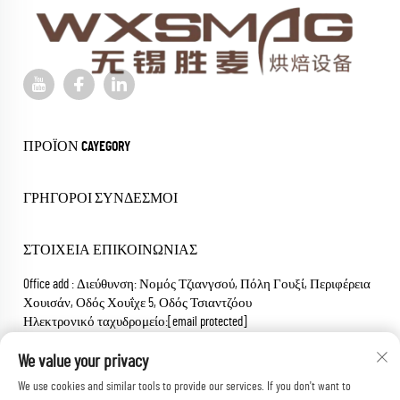
ΠΡΟΪΌΝ CAYEGORY
ΓΡΉΓΟΡΟΙ ΣΎΝΔΕΣΜΟΙ
ΣΤΟΙΧΕΊΑ ΕΠΙΚΟΙΝΩΝΊΑΣ
Office add : Διεύθυνση: Νομός Τζιανγσού, Πόλη Γουξί, Περιφέρεια
Χουισάν, Οδός Χουΐχε 5, Οδός Τσιαντζόου
Ηλεκτρονικό ταχυδρομείο:
[email protected]
Τηλέφωνο:
+86-18652826331
We value your privacy
Πνευματικά Δικαιώματα Κατοχύρωσης © 2025 wuxi sheng mai
We use cookies and similar tools to provide our services. If you don't want to
machinery co.,ltd.Όλα τα δικαιώματα κατοχυρωμένα.
Πολιτική