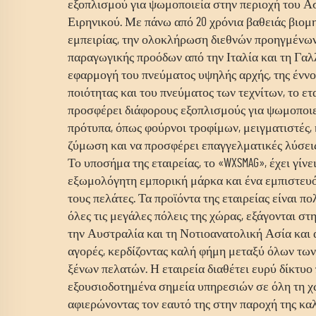
εξοπλισμού για ψωμοποιεία στην περιοχή του Α
Ειρηνικού. Με πάνω από 20 χρόνια βαθειάς βιομ
εμπειρίας, την ολοκλήρωση διεθνών προηγμένων
παραγωγικής προόδων από την Ιταλία και τη Γαλλ
εφαρμογή του πνεύματος υψηλής αρχής, της ένν
ποιότητας και του πνεύματος των τεχνίτων, το ετ
προσφέρει διάφορους εξοπλισμούς για ψωμοποιε
πρότυπα, όπως φούρνοι τροφίμων, μειγματιστές, 
ζύμωση και να προσφέρει επαγγελματικές λύσεις
Το υποσήμα της εταιρείας, το «WXSMAG», έχει γίνε
εξωμολόγητη εμπορική μάρκα και ένα εμπιστευ
τους πελάτες. Τα προϊόντα της εταιρείας είναι π
όλες τις μεγάλες πόλεις της χώρας, εξάγονται σ
την Αυστραλία και τη Νοτιοανατολική Ασία και 
αγορές, κερδίζοντας καλή φήμη μεταξύ όλων των
ξένων πελατών. Η εταιρεία διαθέτει ευρύ δίκτυ
εξουσιοδοτημένα σημεία υπηρεσιών σε όλη τη χ
αφιερώνοντας τον εαυτό της στην παροχή της κα