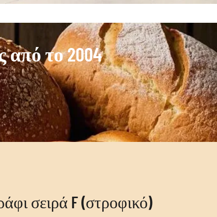
 από το 2004
άφι σειρά F (στροφικό)