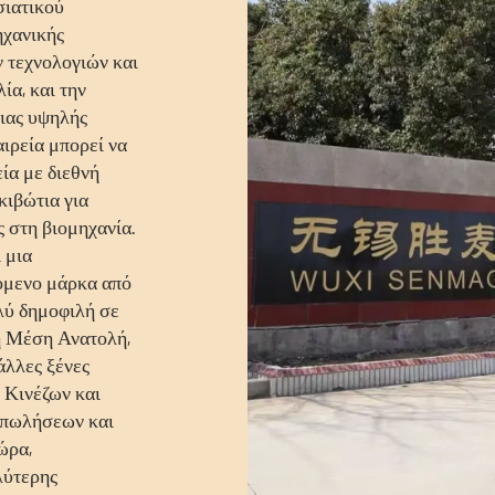
σιατικού
ηχανικής
 τεχνολογιών και
ία, και την
οιας υψηλής
αιρεία μπορεί να
ία με διεθνή
κιβώτια για
 στη βιομηχανία.
ι μια
όμενο μάρκα από
ολύ δημοφιλή σε
τη Μέση Ανατολή,
άλλες ξένες
 Κινέζων και
ο πωλήσεων και
ώρα,
λύτερης