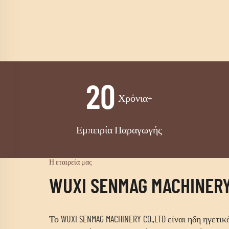
20
Χρόνια+
Εμπειρία Παραγωγής
Η εταιρεία μας
WUXI SENMAG MACHINERY
Το WUXI SENMAG MACHINERY CO.,LTD είναι ηδη ηγετ