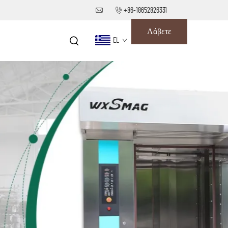
+86-18652826331
Λάβετε
EL
Προσφορά