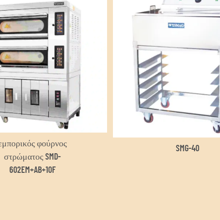
εμπορικός φούρνος
SMG-40
στρώματος SMD-
602EM+AB+10F