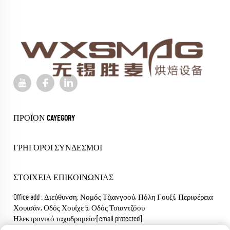
ΠΡΟΪΌΝ CAYEGORY
ΓΡΉΓΟΡΟΙ ΣΎΝΔΕΣΜΟΙ
ΣΤΟΙΧΕΊΑ ΕΠΙΚΟΙΝΩΝΊΑΣ
Office add : Διεύθυνση: Νομός Τζιανγσού, Πόλη Γουξί, Περιφέρεια
Χουισάν, Οδός Χουΐχε 5, Οδός Τσιαντζόου
Ηλεκτρονικό ταχυδρομείο:
[email protected]
Τηλέφωνο:
+86-18652826331