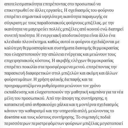
αποτελεσματικότητα επιτρέποντας στο προσωπικό να
επικεντρωθεί σε άλλες εργασίες. Η σχεδιασμός του φούρνου
επιτρέπει σημαντικά υψηλότερη ικανότητα παραγωγής σε
σύγκριση με τους παραδοσιακούς φούρνους μπιζέλας, με την
ικανότητα να μαγειρεύει πολλές μπιζέλες από κοινού ενώ διατηρεί
συνεπή ποιότητα. Η ενεργειακή αποδοτικότητα είναι άλλο ένα
κλειδιαίο πλεονέκτημα, καθώς αυτοί οι φούρνοι σχεδιάζονται με
καλύτερη θερμοαπορία και συστήματα διανομής θερμοκρασίας
που ελαχιστοποιούν την απώλεια ενέργειας και μειώνουν τους
επιχειρησιακούς κόστους. Η ακριβής ελέγχων θερμοκρασίας
επιτρέπει ποικιλία στα προσφέρομενα μενού, επιτρέποντας την
παρασκευή διαφορετικών στυλ μπιζελών και ακόμη και άλλων
φούρνευμάτων. Η χρήση φιλικής διεπαφής και τα
προγραμματιζόμενα ρυθμίσματα μειώνουν τον χρόνο
εκπαίδευσης και ελαχιστοποιούν την μαθητική καμπάνα για τα νέα
μέλη του προσωπικού. Από την άποψη της συντήρησης, η
κατασκευή από ανθρακιούχο χάλκα και η μοντέρνα σχεδιασμός
κάνουν την καθαρισμό και την υπηρεσία απλή, μειώνοντας το
downtime και τους κόστους συντήρησης. Το συμπαγές ποδιά
περισσότερων περιστρεφόμενων φούρνων μπιζέλας μεγιστοποιεί