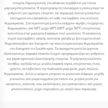
στοιχεία, δημιουργώντας ένα αδιάκοπο περιβάλλον για τέλεια
μαγειρεμένα μπισκότα. Η περιστρεφόμενη πλατφόρμα, η οποία μπορεί να
ρυθμιστεί για ταχύτητα, επιτρέπει την παραγωγή πολλών μπισκότων
ταυτόχρονα ενώ εξασφαλίζει ότι κάθε ένα λαμβάνει ίση εκτέλεση
θερμοκρασίας. Στα περισσότερα μοντέλα υπάρχουν ακριβές ελεγχόμενες
θερμοκρασίες, από 150°C μέχρι 400°C (300°F μέχρι 750°F), επιτρέποντας
πολυτέλεια στην μαγειρεία διαφόρων στυλ μπισκότου. Η κατασκευή
συχνά περιλαμβάνει υψηλής ποιότητας χάλυβα με βελτιωμένα υλικά
θερμοαποκριβών που διατηρούν την αποτελεσματικότητα θερμοκρασίας
ενώ διατηρούν το έξωερθο κρύο. Τα προηγμένα μοντέλα έρχονται
εξοπλισμένα με ψηφιακά πλαισία ελέγχου, προγραμματιζόμενες ρυθμίσεις
και χαρακτηριστικά εξοικονόμησης ενέργειας. Η μαγειρική κοιλότητα
συνήθως σχεδιάζεται με μεγάλη διαφανή πόρτα, επιτρέποντας στους
χρήστες να επιβλέπουν την διαδικασία μαγειρείας χωρίς απώλεια
θερμοκρασίας. Αυτοί οι φούρνοι μπορούν να χειριστούν διάφορες μεγέθη
μπισκότου, από μικρά κομμάτια για ένατον έως μεγάλα μενού για
οικογένειες, κάνοντάς τους κατάλληλους για εγκαταστάσεις από μικρές
μπισκοτοποιείες μέχρι επιχειρήσεις με υψηλό όγκο παραγωγής.