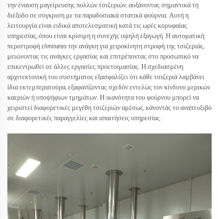
την έναυση μαγείρευσης πολλών τσιζεριών, αυξάνοντας σημαντικά τη
διέξοδο σε σύγκριση με τα παραδοσιακά στατικά φούρνια. Αυτή η
λειτουργία είναι ειδικά αποτελεσματική κατά τις ωρές κορυφαίας
υπηρεσίας, όπου είναι κρίσιμη η συνεχής υψηλή εξαγωγή. Η αυτοματική
περιστροφή εliminates την ανάγκη για χειροκίνητη στροφή της τσιζεριάς,
μειώνοντας τις ανάγκες εργασίας και επιτρέποντας στο προσωπικό να
επικεντρωθεί σε άλλες εργασίες προετοιμασίας. Η σχεδιασμένη
αρχιτεκτονική του συστήματος εξασφαλίζει ότι κάθε τσιζεριά λαμβάνει
ίδια εκτεμπερατούρα, εξαφανίζοντας σχεδόν εντελώς τον κίνδυνο μερικών
καεριών ή υποψήφιων τμημάτων. Η ικανότητα του φούρνου μπορεί να
χειριστεί διαφορετικές μεγέθη τσιζεριών αμέσως, κάνοντάς το αναπτυξιβό
σε διαφορετικές παραγγελίες και απαιτήσεις υπηρεσίας.