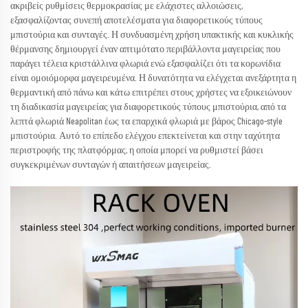
ακριβείς ρυθμίσεις θερμοκρασίας με ελάχιστες αλλοιώσεις,
εξασφαλίζοντας συνεπή αποτελέσματα για διαφορετικούς τύπους
μπιστούρια και συνταγές. Η συνδυασμένη χρήση υπακτικής και κυκλικής
θέρμανσης δημιουργεί έναν απτιμότατο περιβάλλοντα μαγειρείας που
παράγει τέλεια κριστάλλινα φλωριά ενώ εξασφαλίζει ότι τα κορωνίδια
είναι ομοιόμορφα μαγειρευμένα. Η δυνατότητα να ελέγχεται ανεξάρτητα η
θερμαντική από πάνω και κάτω επιτρέπει στους χρήστες να εξοικειώνουν
τη διαδικασία μαγειρείας για διαφορετικούς τύπους μπιστούρια, από τα
λεπτά φλωριά Neapolitan έως τα επαρχικά φλωριά με βάρος Chicago-style
μπιστούρια. Αυτό το επίπεδο ελέγχου επεκτείνεται και στην ταχύτητα
περιστροφής της πλατφόρμας, η οποία μπορεί να ρυθμιστεί βάσει
συγκεκριμένων συνταγών ή απαιτήσεων μαγειρείας.