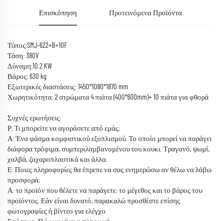
Επισκόπηση
Προτεινόμενα Προϊόντα
Τύπος:SMJ-622+B+10F
Τάση: 380V
Δύναμη:10.2 KW
Βάρος: 630 kg
Εξωτερικές διαστάσεις: 1450*1080*1870 mm
Χωρητικότητα: 2 στρώματα 4 πιάτα (400*600mm)+ 10 πιάτα για φθορά
Συχνές ερωτήσεις
Ρ: Τι μπορείτε να αγοράσετε από εμάς;
Α: Ένα φάσμα κομφιστικού εξοπλισμού. Το οποίο μπορεί να παράγει
διάφορα τρόφιμα, συμπεριλαμβανομένου του κουκι. Τραγανό, ψωμί,
χαλβά, ζαχαροπλαστικά και άλλα.
Ε: Ποιες πληροφορίες θα έπρεπε να σας ενημερώσω αν θέλω να λάβω
προσφορά;
Α: το προϊόν που θέλετε να παράγετε: το μέγεθος και το βάρος του
προϊόντος. Εάν είναι δυνατό, παρακαλώ προσθέστε επίσης
φωτογραφίες ή βίντεο για ελέγχο.