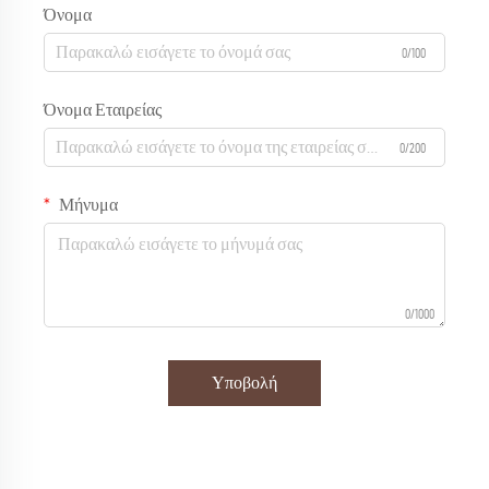
Όνομα
0/100
Όνομα Εταιρείας
0/200
Μήνυμα
0/1000
Υποβολή