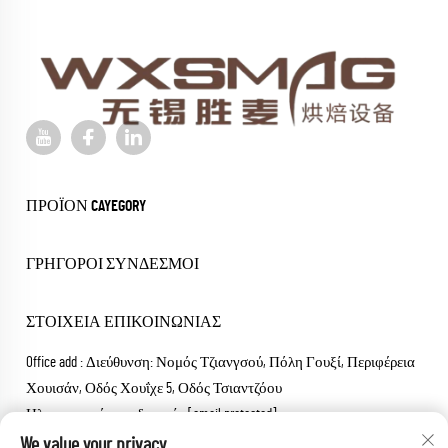
ΠΡΟΪΌΝ CAYEGORY
ΓΡΉΓΟΡΟΙ ΣΎΝΔΕΣΜΟΙ
ΣΤΟΙΧΕΊΑ ΕΠΙΚΟΙΝΩΝΊΑΣ
Office add : Διεύθυνση: Νομός Τζιανγσού, Πόλη Γουξί, Περιφέρεια
Χουισάν, Οδός Χουΐχε 5, Οδός Τσιαντζόου
Ηλεκτρονικό ταχυδρομείο:
[email protected]
Τηλέφωνο:
+86-18652826331
We value your privacy