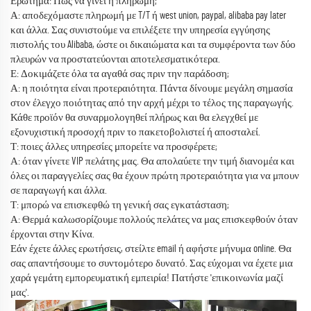
Ερώτημα: Πώς να γίνει η πληρωμή;
Α: αποδεχόμαστε πληρωμή με T/T ή west union, paypal, alibaba pay later
και άλλα. Σας συνιστούμε να επιλέξετε την υπηρεσία εγγύησης
πιστολής του Alibaba, ώστε οι δικαιώματα και τα συμφέροντα των δύο
πλευρών να προστατεύονται αποτελεσματικότερα.
Ε: Δοκιμάζετε όλα τα αγαθά σας πριν την παράδοση;
Α: η ποιότητα είναι προτεραιότητα. Πάντα δίνουμε μεγάλη σημασία
στον έλεγχο ποιότητας από την αρχή μέχρι το τέλος της παραγωγής.
Κάθε προϊόν θα συναρμολογηθεί πλήρως και θα ελεγχθεί με
εξονυχιστική προσοχή πριν το πακετοβολιστεί ή αποσταλεί.
Τ: ποιες άλλες υπηρεσίες μπορείτε να προσφέρετε;
Α: όταν γίνετε VIP πελάτης μας. Θα απολαύετε την τιμή διανομέα και
όλες οι παραγγελίες σας θα έχουν πρώτη προτεραιότητα για να μπουν
σε παραγωγή και άλλα.
Τ: μπορώ να επισκεφθώ τη γενική σας εγκατάσταση;
Α: Θερμά καλωσορίζουμε πολλούς πελάτες να μας επισκεφθούν όταν
έρχονται στην Κίνα.
Εάν έχετε άλλες ερωτήσεις, στείλτε email ή αφήστε μήνυμα online. Θα
σας απαντήσουμε το συντομότερο δυνατό. Σας εύχομαι να έχετε μια
χαρά γεμάτη εμπορευματική εμπειρία! Πατήστε 'επικοινωνία μαζί
μας'.