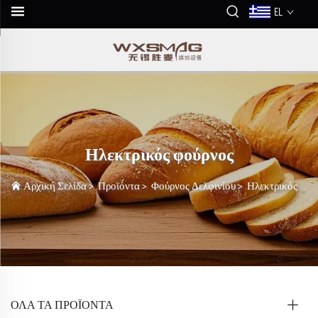
EL
Ηλεκτρικός φούρνος
Αρχική Σελίδα
>
Προϊόντα
>
Φούρνος Δελφινίου
>
Ηλεκτρικός φούρνος
ΌΛΑ ΤΑ ΠΡΟΪΟΝΤΑ