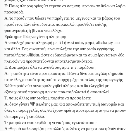
Ε: Ποιες πληροφορίες θα έπρεπε να σας ενημερώσω αν θέλω να λάβω
προσφορά;
Α: το προϊόν που θέλετε να παράγετε: το μέγεθος και το βάρος του
προϊόντος. Εάν είναι δυνατό, παρακαλώ προσθέστε επίσης
φωτογραφίες ή βίντεο για ελέγχο.
Ερώτημα: Πώς να γίνει η πληρωμή;
Α: αποδεχόμαστε πληρωμή με T/T ή west union, paypal, alibaba pay later
και άλλα. Σας συνιστούμε να επιλέξετε την υπηρεσία εγγύησης
πιστολής του Alibaba, ώστε οι δικαιώματα και τα συμφέροντα των δύο
πλευρών να προστατεύονται αποτελεσματικότερα.
Ε: Δοκιμάζετε όλα τα αγαθά σας πριν την παράδοση;
Α: η ποιότητα είναι προτεραιότητα. Πάντα δίνουμε μεγάλη σημασία
στον έλεγχο ποιότητας από την αρχή μέχρι το τέλος της παραγωγής.
Κάθε προϊόν θα συναρμολογηθεί πλήρως και θα ελεγχθεί με
εξονυχιστική προσοχή πριν το πακετοβολιστεί ή αποσταλεί.
Τ: ποιες άλλες υπηρεσίες μπορείτε να προσφέρετε;
Α: όταν γίνετε VIP πελάτης μας. Θα απολαύετε την τιμή διανομέα και
όλες οι παραγγελίες σας θα έχουν πρώτη προτεραιότητα για να μπουν
σε παραγωγή και άλλα.
Τ: μπορώ να επισκεφθώ τη γενική σας εγκατάσταση;
Α: Θερμά καλωσορίζουμε πολλούς πελάτες να μας επισκεφθούν όταν