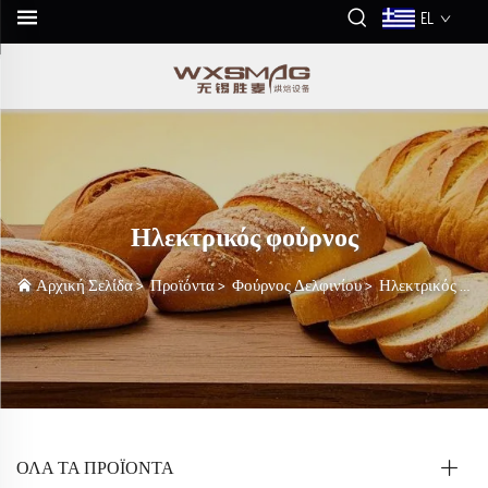
EL
Ηλεκτρικός φούρνος
Αρχική Σελίδα
>
Προϊόντα
>
Φούρνος Δελφινίου
>
Ηλεκτρικός φούρνος
ΌΛΑ ΤΑ ΠΡΟΪΟΝΤΑ