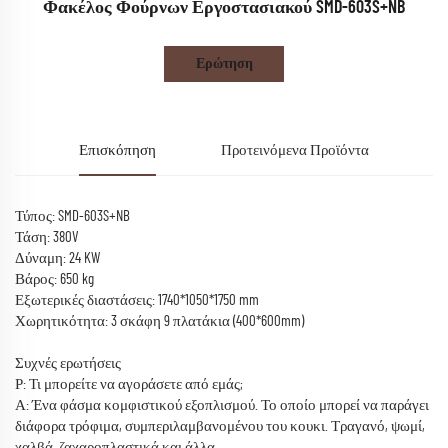
Φακέλος Φούρνων Εργοστασιακού SMD-603S+NB
Ερώτηση
Επισκόπηση
Προτεινόμενα Προϊόντα
Τύπος: SMD-603S+NB
Τάση: 380V
Δύναμη: 24 KW
Βάρος: 650 kg
Εξωτερικές διαστάσεις: 1740*1050*1750 mm
Χωρητικότητα: 3 σκάφη 9 πλατάκια (400*600mm)
Συχνές ερωτήσεις
Ρ: Τι μπορείτε να αγοράσετε από εμάς;
Α: Ένα φάσμα κομφιστικού εξοπλισμού. Το οποίο μπορεί να παράγει
διάφορα τρόφιμα, συμπεριλαμβανομένου του κουκι. Τραγανό, ψωμί,
χαλβά, ζαχαροπλαστικά και άλλα.