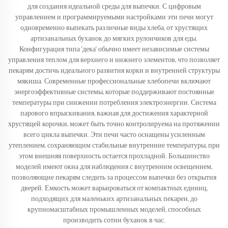
для создания идеальной среды для выпечки. С цифровым
управлением и программируемыми настройками эти печи могут
одновременно выпекать различные виды хлеба, от хрустящих
артизанальных буханок до мягких рулончиков для еды.
Конфигурация типа 'дека' обычно имеет независимые системы
управления теплом для верхнего и нижнего элементов, что позволяет
пекарям достичь идеального развития корки и внутренней структуры
мякиша. Современные профессиональные хлебопечи включают
энергоэффективные системы, которые поддерживают постоянные
температуры при снижении потребления электроэнергии. Система
парового впрыскивания, важная для достижения характерной
хрустящей корочки, может быть точно контролируема на протяжении
всего цикла выпечки. Эти печи часто оснащены усиленным
утеплением, сохраняющим стабильные внутренние температуры, при
этом внешняя поверхность остается прохладной. Большинство
моделей имеют окна для наблюдения с внутренним освещением,
позволяющие пекарям следить за процессом выпечки без открытия
дверей. Емкость может варьироваться от компактных единиц,
подходящих для маленьких артизанальных пекарен, до
крупномасштабных промышленных моделей, способных
производить сотни буханок в час.