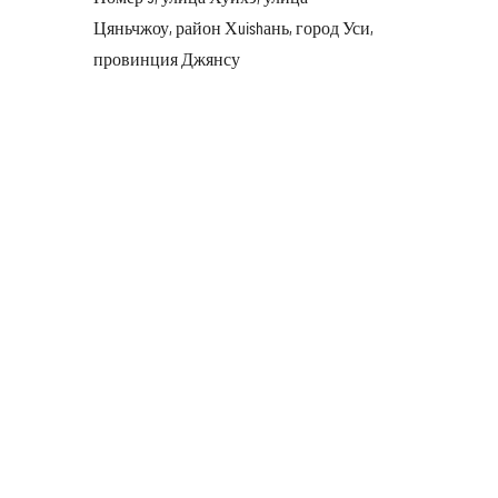
Цяньчжоу, район Хuishань, город Уси,
провинция Джянсу