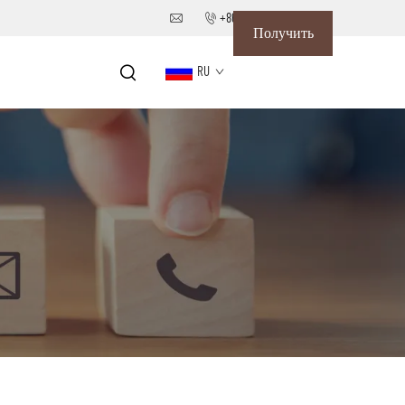
+86-18652826331
Получить
RU
коммерческое
предложение