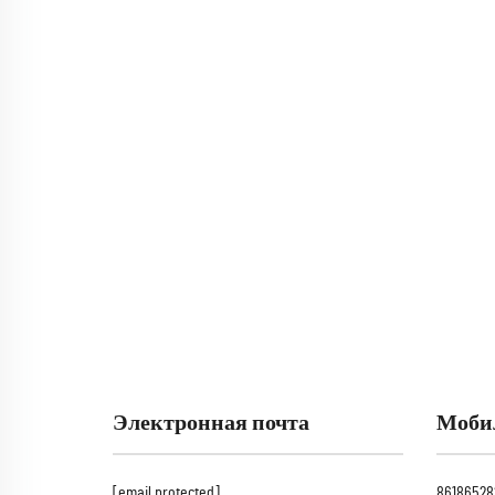
Электронная почта
Моби
[email protected]
86186528