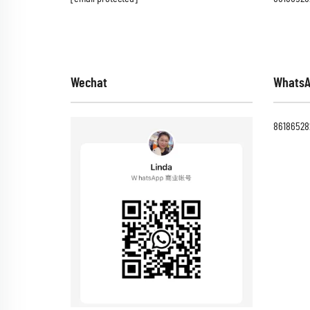
Wechat
Whats
86186528