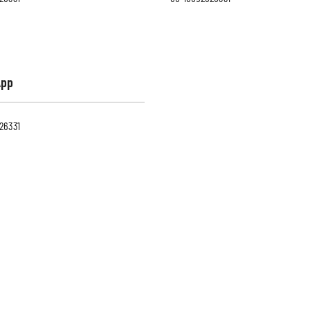
App
26331