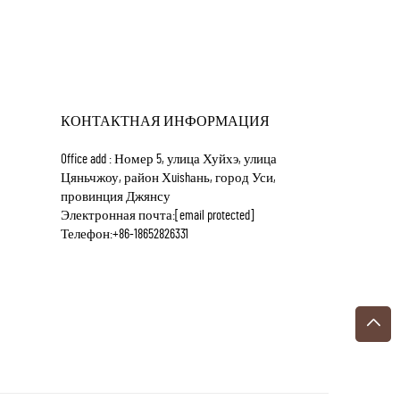
КОНТАКТНАЯ ИНФОРМАЦИЯ
Office add : Номер 5, улица Хуйхэ, улица
Цяньчжоу, район Хuishань, город Уси,
провинция Джянсу
Электронная почта:
[email protected]
Телефон:
+86-18652826331