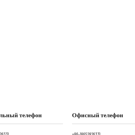
льный телефон
Офисный телефон
26331
+86-18652826331