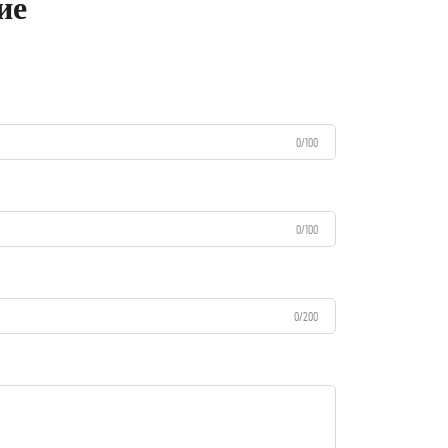
ие
0/100
0/100
0/200