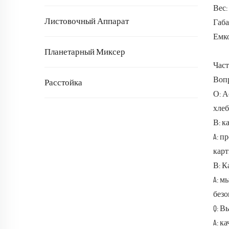
Вес:
Листовочный Аппарат
Габа
Емко
Планетарный Миксер
Част
Вопр
Расстойка
О: А
хлеб
В: к
A: п
карт
В: К
A: м
безо
Q: В
A: к