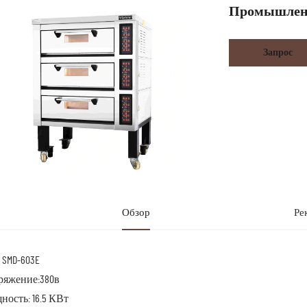
Промышленн
Запрос
Обзор
Ре
 SMD-603E
ряжение:380в
ость: 16.5 КВт