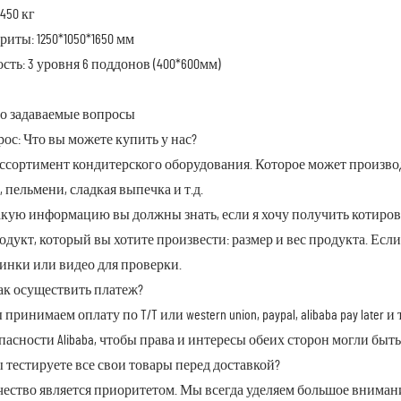
 450 кг
риты: 1250*1050*1650 мм
сть: 3 уровня 6 поддонов (400*600мм)
о задаваемые вопросы
ос: Что вы можете купить у нас?
ссортимент кондитерского оборудования. Которое может произво
, пельмени, сладкая выпечка и т.д.
акую информацию вы должны знать, если я хочу получить котиров
родукт, который вы хотите произвести: размер и вес продукта. Есл
инки или видео для проверки.
ак осуществить платеж?
ы принимаем оплату по T/T или western union, paypal, alibaba pay late
пасности Alibaba, чтобы права и интересы обеих сторон могли бы
ы тестируете все свои товары перед доставкой?
ачество является приоритетом. Мы всегда уделяем большое вниман