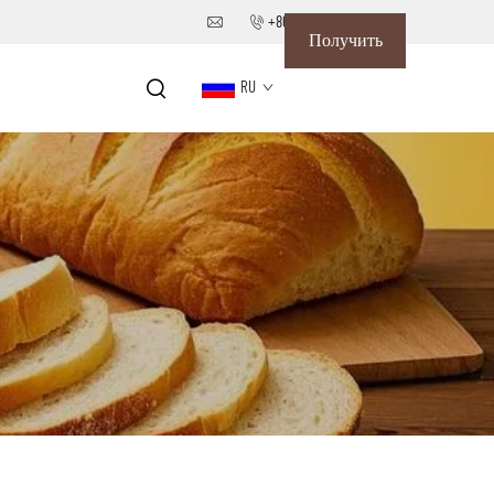
+86-18652826331
Получить
RU
коммерческое
предложение