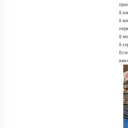
прои
Q: к
A: к
перв
Q: м
A: с
Если
вам 