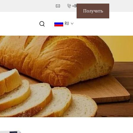
+86-18652826331
Получить
RU
коммерческое
предложение