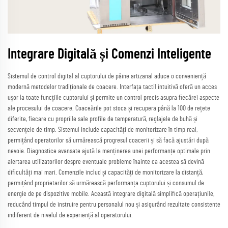
Integrare Digitală și Comenzi Inteligente
Sistemul de control digital al cuptorului de pâine artizanal aduce o conveniență
modernă metodelor tradiționale de coacere. Interfața tactil intuitivă oferă un acces
ușor la toate funcțiile cuptorului și permite un control precis asupra fiecărei aspecte
ale procesului de coacere. Coaceările pot stoca și recupera până la 100 de rețete
diferite, fiecare cu propriile sale profile de temperatură, reglajele de buhă și
secvențele de timp. Sistemul include capacități de monitorizare în timp real,
permițând operatorilor să urmărească progresul coacerii și să facă ajustări după
nevoie. Diagnostice avansate ajută la menținerea unei performanțe optimale prin
alertarea utilizatorilor despre eventuale probleme înainte ca acestea să devină
dificultăți mai mari. Comenzile includ și capacități de monitorizare la distanță,
permițând proprietarilor să urmărească performanța cuptorului și consumul de
energie de pe dispozitive mobile. Această integrare digitală simplifică operațiunile,
reducând timpul de instruire pentru personalul nou și asigurând rezultate consistente
indiferent de nivelul de experiență al operatorului.