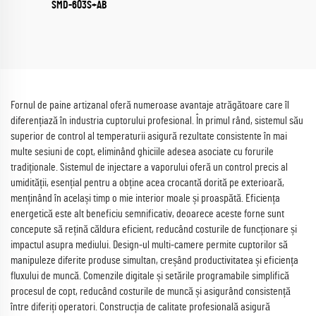
SMD-603S+AB
Fornul de paine artizanal oferă numeroase avantaje atrăgătoare care îl
diferențiază în industria cuptorului profesional. În primul rând, sistemul său
superior de control al temperaturii asigură rezultate consistente în mai
multe sesiuni de copt, eliminând ghiciile adesea asociate cu forurile
tradiționale. Sistemul de injectare a vaporului oferă un control precis al
umidității, esențial pentru a obține acea crocantă dorită pe exterioară,
menținând în același timp o mie interior moale și proaspătă. Eficiența
energetică este alt beneficiu semnificativ, deoarece aceste forne sunt
concepute să rețină căldura eficient, reducând costurile de funcționare și
impactul asupra mediului. Design-ul multi-camere permite cuptorilor să
manipuleze diferite produse simultan, creșând productivitatea și eficiența
fluxului de muncă. Comenzile digitale și setările programabile simplifică
procesul de copt, reducând costurile de muncă și asigurând consistență
între diferiți operatori. Construcția de calitate profesională asigură