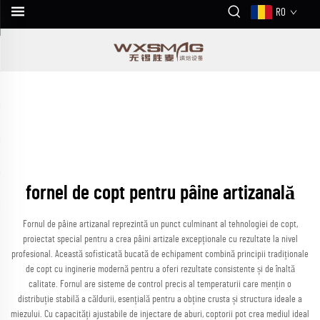
RO
fornel de copt pentru pâine artizanală
Fornul de pâine artizanal reprezintă un punct culminant al tehnologiei de copt,
proiectat special pentru a crea pâini artizale excepționale cu rezultate la nivel
profesional. Această sofisticată bucată de echipament combină principii tradiționale
de copt cu inginerie modernă pentru a oferi rezultate consistente și de înaltă
calitate. Fornul are sisteme de control precis al temperaturii care mențin o
distribuție stabilă a căldurii, esențială pentru a obține crusta și structura ideale a
miezului. Cu capacități ajustabile de injectare de aburi, coptorii pot crea mediul ideal