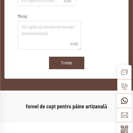
0/200
Mesaj
0/1000
Trimite
fornel de copt pentru pâine artizanală