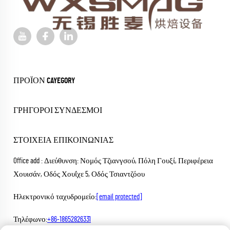
ΠΡΟΪΌΝ CAYEGORY
ΓΡΉΓΟΡΟΙ ΣΎΝΔΕΣΜΟΙ
ΣΤΟΙΧΕΊΑ ΕΠΙΚΟΙΝΩΝΊΑΣ
Office add : Διεύθυνση: Νομός Τζιανγσού, Πόλη Γουξί, Περιφέρεια
Χουισάν, Οδός Χουΐχε 5, Οδός Τσιαντζόου
Ηλεκτρονικό ταχυδρομείο:
[email protected]
Τηλέφωνο:
+86-18652826331