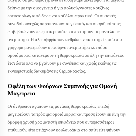
φαγητό σε μία περιοχή, ενώ σε άλλη παραμένει ωμό. Για μεγάλα
δείπνα με την οικογένεια ή για πολυσύχναστες κουζίνες
εστιατορίων, αυτό δεν είναι καθόλου πρακτικό. Οι οικιακές
συνοδοί συνεχώς παραπονιούνται γι' αυτό, και οι αριθμοί τους
επιβεβαιώνουν πως οι περισσότεροι προτιμούν τα μοντέλα με
ανεμιστήρα. Η πλειοψηφία των ανθρώπων παρατηρεί πόσο πιο
γρήγορα μαγειρεύουν οι φούρνοι ανεμιστήρα και πόσο
ομοιόμορφα κατανέμουν τη θερμοκρασία σε όλη την επιφάνεια,
έτσι ώστε όλα να βγαίνουν με συνέπεια και χωρίς εκείνες τις
εκνευριστικές διακυμάνσεις θερμοκρασίας.
Οφέλη των Φούρνων Συμπνοής για Ομαλή
Μαγειρεία
Οι άνθρωποι αγαπούν τις μονάδες θερμοκρασίας επειδή
μαγειρεύουν τα τρόφιμα ομοιόμορφα και προσφέρουν εκείνη την
όμορφη χρυσή χρωματιστή επιφάνεια που οι περισσότεροι
επιθυμούν, είτε φτιάχνουν κουλουράκια στο σπίτι είτε ψήνουν