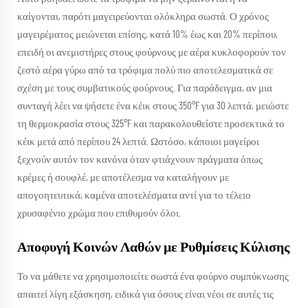
καίγονται, παρότι μαγειρεύονται ολόκληρα σωστά. Ο χρόνος
μαγειρέματος μειώνεται επίσης, κατά 10% έως και 20% περίπου,
επειδή οι ανεμιστήρες στους φούρνους με αέρα κυκλοφορούν τον
ζεστό αέρα γύρω από τα τρόφιμα πολύ πιο αποτελεσματικά σε
σχέση με τους συμβατικούς φούρνους. Για παράδειγμα, αν μια
συνταγή λέει να ψήσετε ένα κέικ στους 350°F για 30 λεπτά, μειώστε
τη θερμοκρασία στους 325°F και παρακολουθείστε προσεκτικά το
κέικ μετά από περίπου 24 λεπτά. Ωστόσο, κάποιοι μαγείροι
ξεχνούν αυτόν τον κανόνα όταν φτιάχνουν πράγματα όπως
κρέμες ή σουφλέ, με αποτέλεσμα να καταλήγουν με
απογοητευτικά, καμένα αποτελέσματα αντί για το τέλειο
χρυσαφένιο χρώμα που επιθυμούν όλοι.
Αποφυγή Κοινών Λαθών με Ρυθμίσεις Κύλισης
Το να μάθετε να χρησιμοποιείτε σωστά ένα φούρνο συμπύκνωσης
απαιτεί λίγη εξάσκηση, ειδικά για όσους είναι νέοι σε αυτές τις