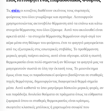
Τις
σπίτι
οι κουζίνες διαθέτουν εκείνους τους συμπαγείς
φούρνους που όλοι γνωρίζουμε και αγαπάμε. Λειτουργούν
χρησιμοποιώντας ακτινοβόλο θέρμανση από τα επάνω και κάτω
στοιχεία θέρμανσης που όλοι ξέρουμε. Αυτό που ακολουθεί είναι
αρκετά απλό – τα στοιχεία θέρμανσης θερμαίνουν σιγά-σιγά τον
αέρα μέσα στη θάλαμο του φούρνου, έτσι το φαγητό μαγειρεύεται
από τις εξωτερικές στις εσωτερικές στιβάδες. Το προθέρμανση
μερικές φορές παίρνει αιώνες, αυτό είναι σίγουρο, αλλά η σωστή
θερμοκρασία είναι πολύ σημαντική αν θέλουμε τα φαγητά μας να
μαγειρευτούν σωστά σε όλη την έκτασή τους. Το μειονέκτημα
όμως είναι πως οι παραδοσιακοί φούρνοι βασίζονται σε σταθερές
πηγές θερμότητας, δημιουργώντας διαφορετικά θερμά σημεία
μέσα. Αυτό καθιστά το ίσιο μαγείρεμα δύσκολο μερικές φορές, αν
και παράδοξα, δουλεύει θαύματα σε πράγματα όπως τα εύθραστα
ζυμαρικά όπου οι σταθερές θερμοκρασίες είναι κρίσιμες,
σκεφτείτε κλασικές μπόλικες ή χαριτωμένα σουφλέ που