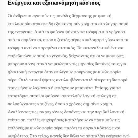
Ενέργεια και εξοικονόμηση κόστους
Οι άνθρωποι αγαπούν τις μονάδες θέρμανσης με φυσική
κυκλοφορία αέρα επειδή εξοικονομούν χρήματα στο λογαριασμό
της ενέργειας. Αυτά τα φούρνα ψήνουν τα τρόφιμα πιο γρήγορα
από τα συμβατικά, αφού ο ζεστός αέρας κυκλοφορεί γύρω από τα
τρόφιμα αντί να παραμένει στατικός. Τα καταναλωτικά έντυπα
επιβεβαιώνουν αυτό το γεγονός, δείχνοντας ότι οι νοικοκυριές
μπορούν πραγματικά να μειώσουν τις μηνιαίες δαπάνες τους για
ηλεκτρική ενέργεια όταν επιλέγουν φούρνους με κυκλοφορία
αέρα. Οι ιδιωτικοί ψήστες αντιλαμβάνονται ιδιαίτερα τη διαφορά
όταν ψήνουν λαχανικά ή φτιάχνουν μπισκότα. Επίσης, για τα
εστιατόρια, αυτοί οι φούρνοι αποτελούν λογική επιλογή σε
πολυσύχναστες κουζίνες, όπου ο χρόνος σημαίνει χρήμα.
Αναλύοντας τις μακροχρόνιες δαπάνες και την περιβαλλοντική
επίπτωση, πολλές επιχειρήσεις καταλήγουν να προτιμούν τις
επιλογές με κυκλοφορία αέρα, παρότι το αρχικό κόστος είναι
υψηλότερο. Στο τέλος, κανείς δεν θέλει να σπαταλάει ενέργεια ενώ