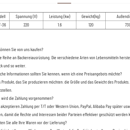
dell
Spannung (V)
Leistung (kw)
Gewicht(kg)
Außendi
F-36
220
1.6
120
73
önnen Sie von uns kaufen?
ne Reihe an Backereiausrüstung. Die verschiedene Arten von Lebensmitteln herstel
k und so weiter.
lche Informationen sollten Sie kennen, wenn ich eine Preisangebots möchte?
s Produkt, das Sie produzieren möchten: die Größe und das Gewicht des Produkts. 
tstellen.
e wird die Zahlung vorgenommen?
r akzeptieren Zahlung per T/T oder Western Union, PayPal, Alibaba Pay später usw
n, damit die Rechte und Interessen beider Parteien effektiver geschützt werden 
sten Sie alle Ihre Waren vor der Lieferung?