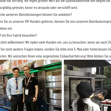
alität hat Vorrang. Wir legen großen Wert auf die Qualitätskontrolle von Beginn bi
orgfältig getestet, bevor es verpackt oder verschifft wird.
lche weiteren Dienstleistungen können Sie anbieten?
nn Sie zu unseren VIP-Kunden gehören, können Sie von unserem Distributorenpreis
ktion etc.
rf ich Ihre Fabrik besuchen?
rzlich willkommen! Wir laden viele Kunden ein, uns zu besuchen, wenn sie nach 
Sie noch weitere Fragen haben, senden Sie bitte eine E-Mail oder hinterlassen Si
rten. Wir wünschen Ihnen eine angenehme Einkaufserfahrung! Bitte klicken Sie au