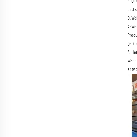
A: Qu
und s
Q: We
A: We
Produ
Q: Da
A: He
Wenn 
antwo