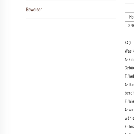
Beweiser
Mo
SM
FAQ
Was k
A: Ei
Gebäc
F: We
A: Da
berei
F: Wi
A: wi
wähle
F: Te