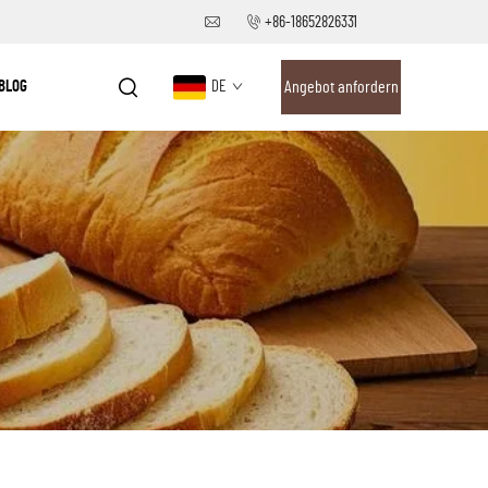
+86-18652826331
BLOG
DE
Angebot anfordern