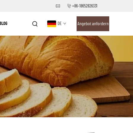
+86-18652826331
BLOG
DE
Angebot anfordern