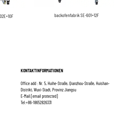
backofenfabrik​ SE-601+12F
602E+10F
KONTAKTINFORMATIONEN
Office add : Nr. 5, Huihe-Straße, Qianzhou-Straße, Huishan-
Distrikt, Wuxi-Stadt, Provinz Jiangsu
E-Mail:
[email protected]
Tel:
+86-18652826331