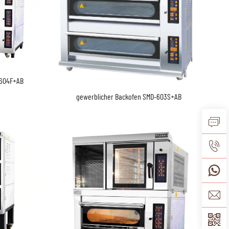
-604F+AB
gewerblicher Backofen SMD-603S+AB