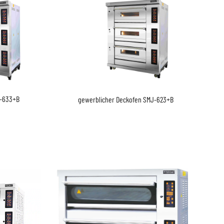
J-633+B
gewerblicher Deckofen SMJ-623+B