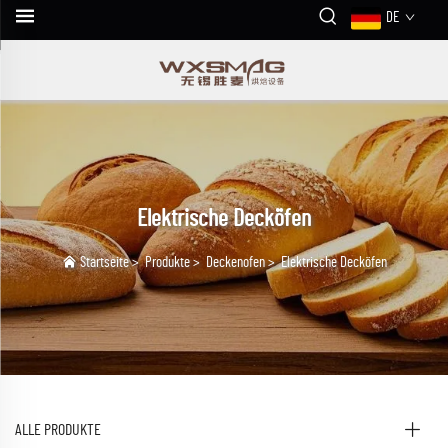
DE
Elektrische Decköfen
Startseite
>
Produkte
>
Deckenofen
>
Elektrische Decköfen
ALLE PRODUKTE