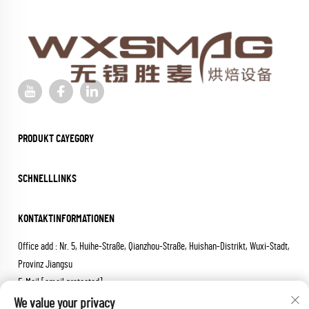
PRODUKT CAYEGORY
SCHNELLLINKS
KONTAKTINFORMATIONEN
Office add : Nr. 5, Huihe-Straße, Qianzhou-Straße, Huishan-Distrikt, Wuxi-Stadt,
Provinz Jiangsu
E-Mail:
[email protected]
Tel:
+86-18652826331
We value your privacy