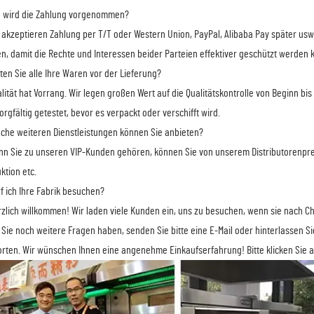
e wird die Zahlung vorgenommen?
r akzeptieren Zahlung per T/T oder Western Union, PayPal, Alibaba Pay später usw
n, damit die Rechte und Interessen beider Parteien effektiver geschützt werden 
sten Sie alle Ihre Waren vor der Lieferung?
alität hat Vorrang. Wir legen großen Wert auf die Qualitätskontrolle von Beginn bi
orgfältig getestet, bevor es verpackt oder verschifft wird.
lche weiteren Dienstleistungen können Sie anbieten?
nn Sie zu unseren VIP-Kunden gehören, können Sie von unserem Distributorenpreis
ktion etc.
rf ich Ihre Fabrik besuchen?
rzlich willkommen! Wir laden viele Kunden ein, uns zu besuchen, wenn sie nach 
Sie noch weitere Fragen haben, senden Sie bitte eine E-Mail oder hinterlassen Si
rten. Wir wünschen Ihnen eine angenehme Einkaufserfahrung! Bitte klicken Sie au