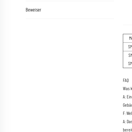
Beweiser
M
S
S
S
FAQ
Was k
A: Ei
Gebäc
F: We
A: Da
berei