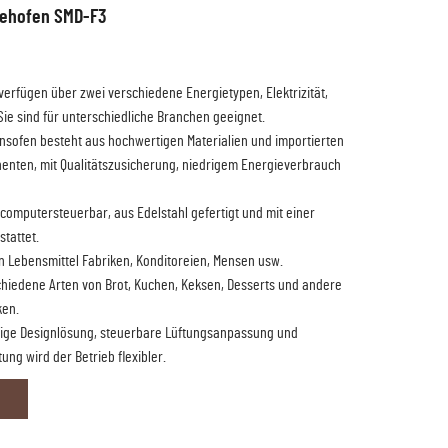
rehofen SMD-F3
erfügen über zwei verschiedene Energietypen, Elektrizität,
Sie sind für unterschiedliche Branchen geeignet.
onsofen besteht aus hochwertigen Materialien und importierten
enten, mit Qualitätszusicherung, niedrigem Energieverbrauch
t computersteuerbar, aus Edelstahl gefertigt und mit einer
tattet.
n Lebensmittel Fabriken, Konditoreien, Mensen usw.
hiedene Arten von Brot, Kuchen, Keksen, Desserts und andere
ken.
eilige Designlösung, steuerbare Lüftungsanpassung und
ung wird der Betrieb flexibler.