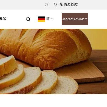
+86-18652826331
BLOG
DE
Angebot anfordern