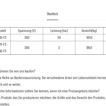
Überblick
odell
Spannung (V)
Leistung (kw)
Gewicht(kg)
MD-F3
380
59
1850
MY-F3
380
3
1950
MQ-F3
önnen Sie von uns kaufen?
ne Reihe an Backereiausrüstung. Die verschiedene Arten von Lebensmitteln herstel
k und so weiter.
lche Informationen sollten Sie kennen, wenn ich eine Preisangebots möchte?
s Produkt, das Sie produzieren möchten: die Größe und das Gewicht des Produkts. 
tstellen.