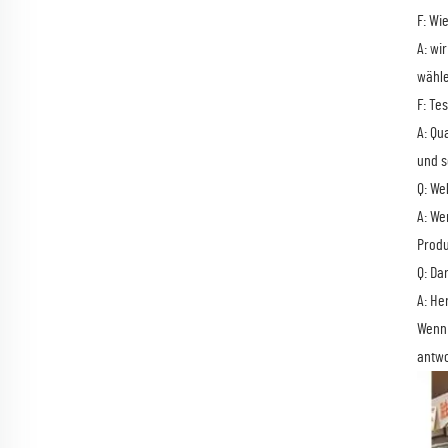
F: Wi
A: wi
wähle
F: Te
A: Qu
und s
Q: We
A: We
Produ
Q: Da
A: He
Wenn 
antwo