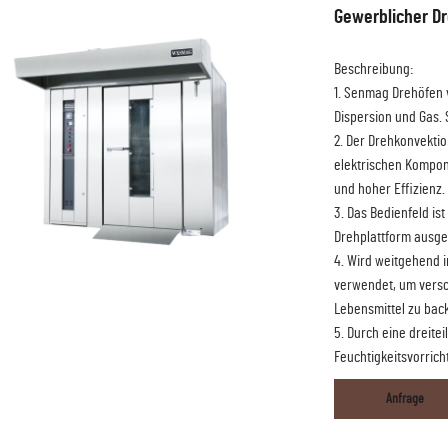
Gewerblicher D
Beschreibung:
1. Senmag Drehöfen v
Dispersion und Gas. 
2. Der Drehkonvekti
elektrischen Kompon
und hoher Effizienz.
3. Das Bedienfeld is
Drehplattform ausges
4. Wird weitgehend i
verwendet, um versc
Lebensmittel zu bac
5. Durch eine dreit
Feuchtigkeitsvorricht
Anfrage