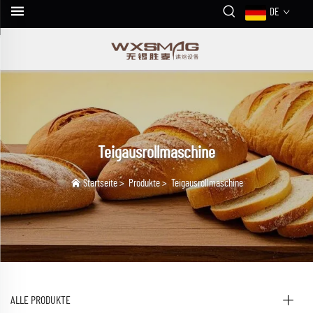
DE
Teigausrollmaschine
Startseite
>
Produkte
>
Teigausrollmaschine
ALLE PRODUKTE