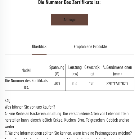
Die Nummer Des Zertifikats Ist:
Anfrage
Überblick
Empfohlene Produkte
Spannung
Leistung
Gewicht(k
Außendimensionen
Modell
(V)
(kw)
g)
(mm)
Die Nummer des Zertifikats
380
0.4
120
820*1770*620
ist:
FAQ
Was können Sie von uns kaufen?
A: Eine Reihe an Backereiausrüstung. Die verschiedene Arten von Lebensmitteln
herstellen kann, einschließlich Kekse. Kuchen, Brot, Teigtaschen, Gebäck und so
weiter.
F: Welche Informationen sollten Sie kennen, wenn ich eine Preisangebots möchte?