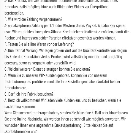
A: Das Produkt, das Sie produzieren möchten: die Größe und das Gewicht des
Produkts. Falls möglich, bitte auch Bilder oder Videos zur Überprüfung
bereitstellen.
F: Wie wird die Zahlung vorgenommen?
A: wir akzeptieren Zahlung per T/T oder Western Union, PayPal, Alibaba Pay später
usw. Wir empfehlen Ihnen, den Alibaba-Kreditsicherheitsdienst zu wählen, damit die
Rechte und Interessen beider Parteien effektiver geschützt werden können.
F: Testen Sie alle Ihre Waren vor der Lieferung?
A: Qualität hat Vorrang. Wir legen großen Wert auf die Qualitätskontrolle von Beginn
bis Ende der Produktion. Jedes Produkt wird vollständig montiert und sorgfältig
getestet, bevor es verpackt oder verschifft wird.
Q: Welche weiteren Dienstleistungen können Sie anbieten?
A: Wenn Sie zu unseren VIP-Kunden gehören, können Sie von unserem
Distributorenpreis profitieren und alle Ihre Bestellungen haben Vorfahrt bei der
Produktion etc.
Q: Darf ich Ihre Fabrik besuchen?
A: Herzlich willkommen! Wir laden viele Kunden ein, uns zu besuchen, wenn sie
nach China kommen.
Wenn Sie noch weitere Fragen haben, senden Sie bitte eine E-Mail oder hinterlassen
Sie eine Online-Nachricht. Wir werden Ihnen so schnell wie möglich antworten. Wir
wünschen Ihnen eine angenehme Einkaufserfahrung! Bitte klicken Sie auf
„Kontaktieren Sie uns“.