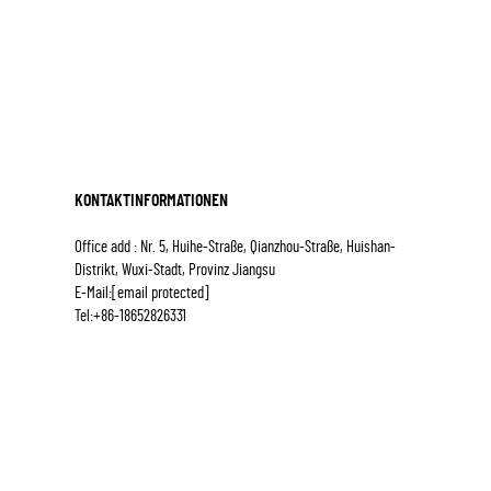
KONTAKTINFORMATIONEN
Office add : Nr. 5, Huihe-Straße, Qianzhou-Straße, Huishan-
Distrikt, Wuxi-Stadt, Provinz Jiangsu
E-Mail:
[email protected]
Tel:
+86-18652826331