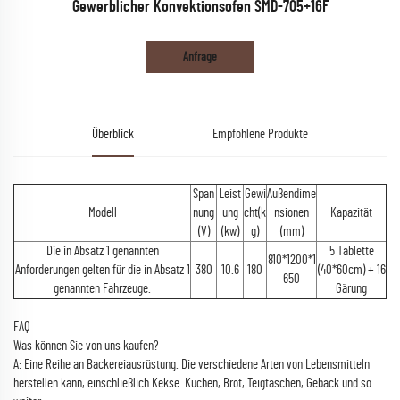
Gewerblicher Konvektionsofen SMD-705+16F
Anfrage
Überblick
Empfohlene Produkte
Span
Leist
Gewi
Außendime
Modell
nung
ung
cht(k
nsionen
Kapazität
(V)
(kw)
g)
(mm)
Die in Absatz 1 genannten
5 Tablette
810*1200*1
Anforderungen gelten für die in Absatz 1
380
10.6
180
(40*60cm) + 16
650
genannten Fahrzeuge.
Gärung
FAQ
Was können Sie von uns kaufen?
A: Eine Reihe an Backereiausrüstung. Die verschiedene Arten von Lebensmitteln
herstellen kann, einschließlich Kekse. Kuchen, Brot, Teigtaschen, Gebäck und so