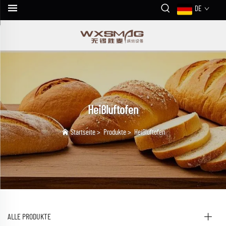
DE
Heißluftofen
Startseite
>
Produkte
>
Heißluftofen
ALLE PRODUKTE