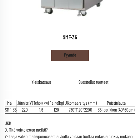
SMF-36
Pyynnöt
Yleiskatsaus
Suositellut tuotteet
Malli
Jännite(V)
Teho ((kw)
Paino(kg)
Ulkomaarsitys (mm)
Paistinlauta
SMF-36
220
1.6
120
730*1120*2200
36 laatikkoa (40*60cm)
UKK
Q: Mitä voitte ostaa meiltä?
V: Laaja valikoima leipomoasemia. Joilla voidaan tuottaa erilaisia ruokia, mukaan