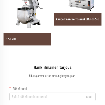
kaupallinen kerrosuuni SMJ-633+B
SMJ-201
Hanki ilmainen tarjous
Edustajamme ottaa sinuun yhteyttä pian.
Sähköposti
0/100