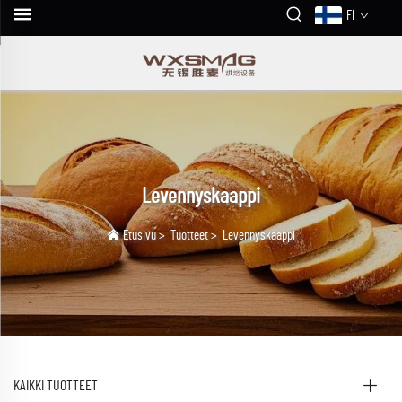
FI
Levennyskaappi
Etusivu
>
Tuotteet
>
Levennyskaappi
KAIKKI TUOTTEET