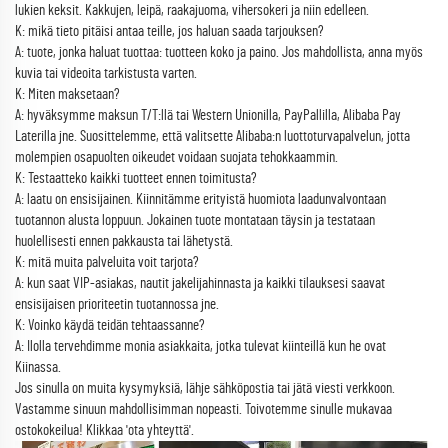
lukien keksit. Kakkujen, leipä, raakajuoma, vihersokeri ja niin edelleen.
K: mikä tieto pitäisi antaa teille, jos haluan saada tarjouksen?
A: tuote, jonka haluat tuottaa: tuotteen koko ja paino. Jos mahdollista, anna myös
kuvia tai videoita tarkistusta varten.
K: Miten maksetaan?
A: hyväksymme maksun T/T:llä tai Western Unionilla, PayPallilla, Alibaba Pay
Laterilla jne. Suosittelemme, että valitsette Alibaba:n luottoturvapalvelun, jotta
molempien osapuolten oikeudet voidaan suojata tehokkaammin.
K: Testaatteko kaikki tuotteet ennen toimitusta?
A: laatu on ensisijainen. Kiinnitämme erityistä huomiota laadunvalvontaan
tuotannon alusta loppuun. Jokainen tuote montataan täysin ja testataan
huolellisesti ennen pakkausta tai lähetystä.
K: mitä muita palveluita voit tarjota?
A: kun saat VIP-asiakas, nautit jakelijahinnasta ja kaikki tilauksesi saavat
ensisijaisen prioriteetin tuotannossa jne.
K: Voinko käydä teidän tehtaassanne?
A: Ilolla tervehdimme monia asiakkaita, jotka tulevat kiinteillä kun he ovat
Kiinassa.
Jos sinulla on muita kysymyksiä, lähje sähköpostia tai jätä viesti verkkoon.
Vastamme sinuun mahdollisimman nopeasti. Toivotemme sinulle mukavaa
ostokokeilua! Klikkaa 'ota yhteyttä'.