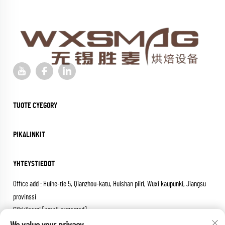
TUOTE CYEGORY
PIKALINKIT
YHTEYSTIEDOT
Office add : Huihe-tie 5, Qianzhou-katu, Huishan piiri, Wuxi kaupunki, Jiangsu
provinssi
Sähköposti:
[email protected]
Soita:
+86-18652826331