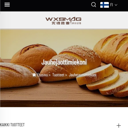
FI
Jauhejaottimiekoni
Etusivu
>
Tuotteet
>
Jauhejaottimiekoni
KAIKKI TUOTTEET