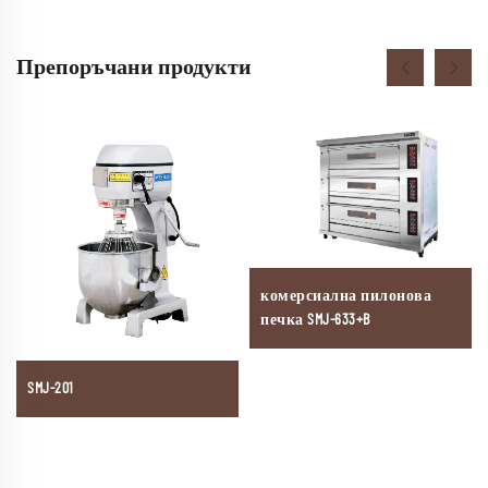
Препоръчани продукти
комерсиална пилонова
печка SMJ-633+B
SMJ-201