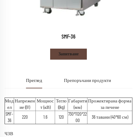
SMF-36
Запитване
Преглед
Препоръчани продукти
Мод
Напрежен
Мощнос
Тегло
Габарити
Прожектирана форма
ел
ие ((V)
т (кВ)
((kg)
(мм)
за печене
SMF-
730*1120*22
220
1.6
120
36 тавани (40*60 см)
36
00
ЧЗВ