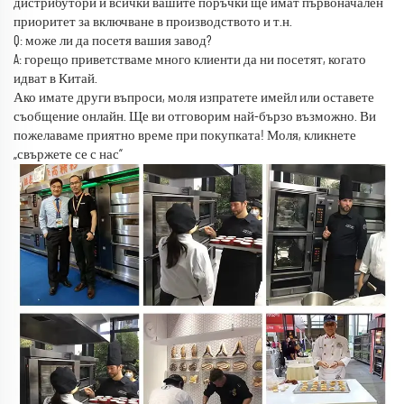
дистрибутори и всички вашите поръчки ще имат първоначален
приоритет за включване в производството и т.н.
Q: може ли да посетя вашия завод?
A: горещо приветстваме много клиенти да ни посетят, когато
идват в Китай.
Ако имате други въпроси, моля изпратете имейл или оставете
съобщение онлайн. Ще ви отговорим най-бързо възможно. Ви
пожелаваме приятно време при покупката! Моля, кликнете
„свържете се с нас“