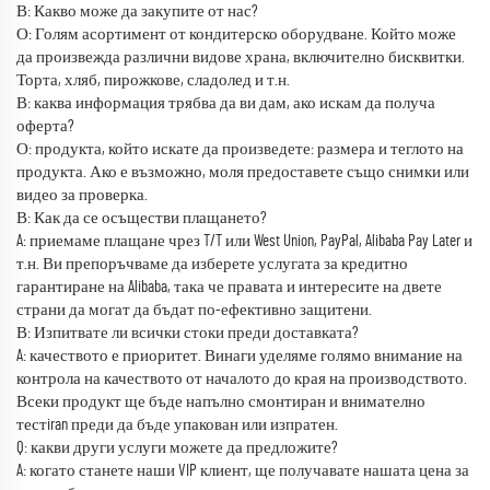
В: Какво може да закупите от нас?
О: Голям асортимент от кондитерско оборудване. Който може
да произвежда различни видове храна, включително бисквитки.
Торта, хляб, пирожкове, сладолед и т.н.
В: каква информация трябва да ви дам, ако искам да получа
оферта?
О: продукта, който искате да произведете: размера и теглото на
продукта. Ако е възможно, моля предоставете също снимки или
видео за проверка.
В: Как да се осъществи плащането?
A: приемаме плащане чрез T/T или West Union, PayPal, Alibaba Pay Later и
т.н. Ви препоръчваме да изберете услугата за кредитно
гарантиране на Alibaba, така че правата и интересите на двете
страни да могат да бъдат по-ефективно защитени.
В: Изпитвате ли всички стоки преди доставката?
A: качеството е приоритет. Винаги уделяме голямо внимание на
контрола на качеството от началото до края на производството.
Всеки продукт ще бъде напълно смонтиран и внимателно
тестiran преди да бъде упакован или изпратен.
Q: какви други услуги можете да предложите?
A: когато станете наши VIP клиент, ще получавате нашата цена за