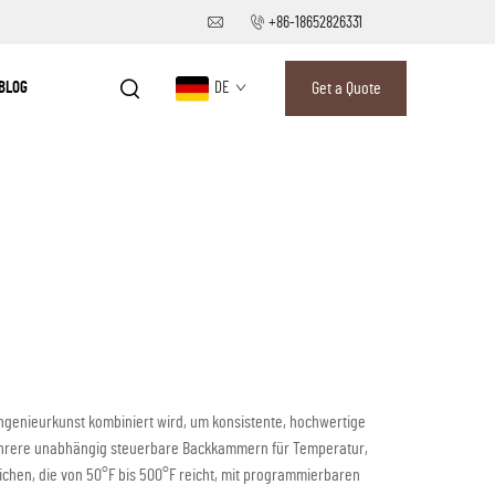
+86-18652826331
BLOG
DE
Get a Quote
 Ingenieurkunst kombiniert wird, um konsistente, hochwertige
 mehrere unabhängig steuerbare Backkammern für Temperatur,
ichen, die von 50°F bis 500°F reicht, mit programmierbaren