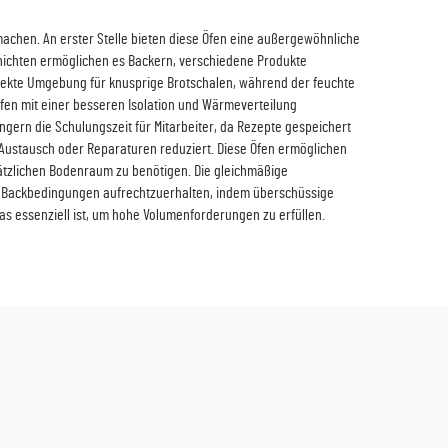
machen. An erster Stelle bieten diese Öfen eine außergewöhnliche
chichten ermöglichen es Backern, verschiedene Produkte
 perfekte Umgebung für knusprige Brotschalen, während der feuchte
e Öfen mit einer besseren Isolation und Wärmeverteilung
gern die Schulungszeit für Mitarbeiter, da Rezepte gespeichert
Austausch oder Reparaturen reduziert. Diese Öfen ermöglichen
ätzlichen Bodenraum zu benötigen. Die gleichmäßige
ale Backbedingungen aufrechtzuerhalten, indem überschüssige
as essenziell ist, um hohe Volumenforderungen zu erfüllen.