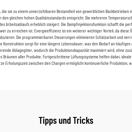
, die sie zu einem unverzichtbaren Bestandteil von gewerblichen Backbetrieben 
ren den gleichen hohen Qualitätsstandards entspricht. Die mehreren Temperaturs
z des Arbeitsablaufs erheblich steigert. Die Dampfinjektionsfunktion schafft die
wer zu erreichen ist. Energieeffizienz ist ein weiterer wichtiger Vorteil, da dies
duzieren. Die programmierbaren Steuerungen eliminieren Schätzarbeit und verrin
 Konstruktion sorgt für eine längere Lebensdauer, was den Bedarf an häufigen 
erende Ablagegitter, wodurch die Produktionskapazität maximiert wird, ohne zus
tes Bräunen aller Produkte. Fortgeschrittene Lüftungssysteme helfen dabei, ide
urze Erholungszeit zwischen den Chargen ermöglicht kontinuierliche Produktion, w
Tipps und Tricks