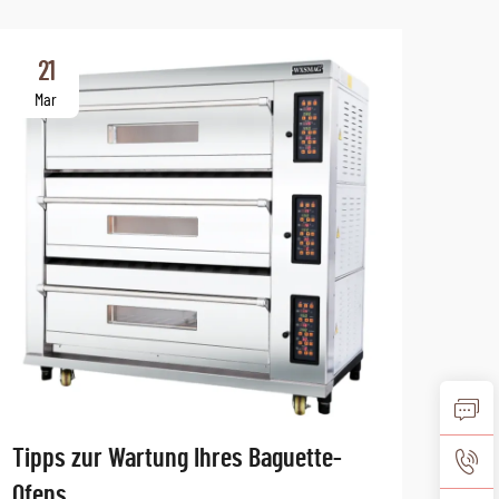
21
2
Mar
Ma
Tipps zur Wartung Ihres Baguette-
Wie 
Ofens
Back