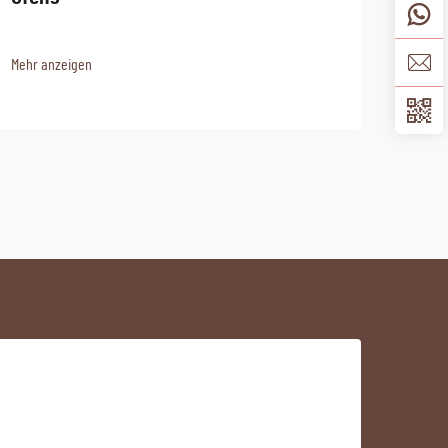
Unt
Mehr anzeigen
Mehr 