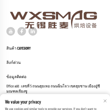
สินค้า CAYEGORY
ลิงก์ด่วน
ข้อมูลติดต่อ
Office add : เลขที่ 5 ถนนฮุยเหอ ถนนฉิ่นโจว เขตฮุยซาน เมืองอู๋ซี
มณฑลเจียงซู
อีเมล:
[email protected]
We value your privacy
โทรศัพท์:
+86-18652826331
We use cookies and similar tools to provide our services. If you don't want to