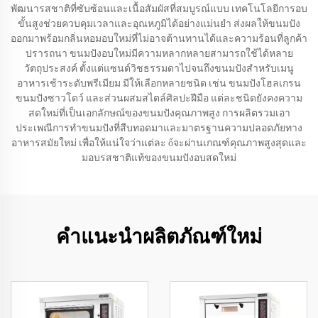
พัฒนารสชาติที่ซับซ้อนและเนื้อสัมผัสที่สมบูรณ์แบบ เทคโนโลยีการอบ
ขั้นสูงช่วยควบคุมเวลาและอุณหภูมิได้อย่างแม่นยำ ส่งผลให้ขนมปัง
ออกมาพร้อมกลิ่นหอมอบใหม่ที่ไม่อาจต้านทานได้และความร้อนที่ลูกค้า
ปรารถนา ขนมปังอบใหม่มีความหลากหลายสามารถใช้ได้หลาย
วัตถุประสงค์ ตั้งแต่แซนด์วิชธรรมดาไปจนถึงขนมปังสำหรับเมนู
อาหารเช้าระดับพรีเมียม มีให้เลือกหลายชนิด เช่น ขนมปังโฮลเกรน
ขนมปังซาวโดว์ และส่วนผสมสไตล์ศิลปะฝีมือ แต่ละชนิดยังคงความ
สดใหม่ที่เป็นเอกลักษณ์ของขนมปังคุณภาพสูง การผลิตรวมเอา
ประเพณีการทำขนมปังที่สืบทอดมาและมาตรฐานความปลอดภัยทาง
อาหารสมัยใหม่ เพื่อให้แน่ใจว่าแต่ละ ổจะผ่านเกณฑ์คุณภาพสูงสุดและ
มอบรสชาติแท้ของขนมปังอบสดใหม่
คำแนะนำผลิตภัณฑ์ใหม่