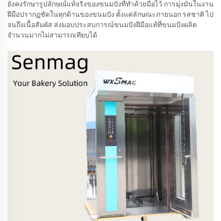
ยังคงรักษารูปลักษณ์แท้จริงของขนมปังที่ทำด้วยมือไว้ การมุ่งมั่นในงาน
ฝีมือปรากฏชัดในทุกด้านของขนมปัง ตั้งแต่ลักษณะภายนอก รสชาติ ไป
จนถึงเนื้อสัมผัส ส่งมอบประสบการณ์ขนมปังฝีมือแท้ที่ขนมปังผลิต
จำนวนมากไม่สามารถเทียบได้