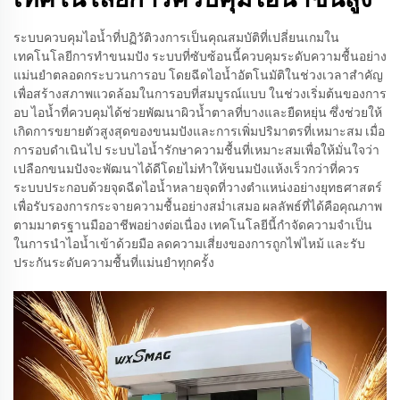
เทคโนโลยีการควบคุมไอน้ำขั้นสูง
ระบบควบคุมไอน้ำที่ปฏิวัติวงการเป็นคุณสมบัติที่เปลี่ยนเกมใน
เทคโนโลยีการทำขนมปัง ระบบที่ซับซ้อนนี้ควบคุมระดับความชื้นอย่าง
แม่นยำตลอดกระบวนการอบ โดยฉีดไอน้ำอัตโนมัติในช่วงเวลาสำคัญ
เพื่อสร้างสภาพแวดล้อมในการอบที่สมบูรณ์แบบ ในช่วงเริ่มต้นของการ
อบ ไอน้ำที่ควบคุมได้ช่วยพัฒนาผิวน้ำตาลที่บางและยืดหยุ่น ซึ่งช่วยให้
เกิดการขยายตัวสูงสุดของขนมปังและการเพิ่มปริมาตรที่เหมาะสม เมื่อ
การอบดำเนินไป ระบบไอน้ำรักษาความชื้นที่เหมาะสมเพื่อให้มั่นใจว่า
เปลือกขนมปังจะพัฒนาได้ดีโดยไม่ทำให้ขนมปังแห้งเร็วกว่าที่ควร
ระบบประกอบด้วยจุดฉีดไอน้ำหลายจุดที่วางตำแหน่งอย่างยุทธศาสตร์
เพื่อรับรองการกระจายความชื้นอย่างสม่ำเสมอ ผลลัพธ์ที่ได้คือคุณภาพ
ตามมาตรฐานมืออาชีพอย่างต่อเนื่อง เทคโนโลยีนี้กำจัดความจำเป็น
ในการนำไอน้ำเข้าด้วยมือ ลดความเสี่ยงของการถูกไฟไหม้ และรับ
ประกันระดับความชื้นที่แม่นยำทุกครั้ง