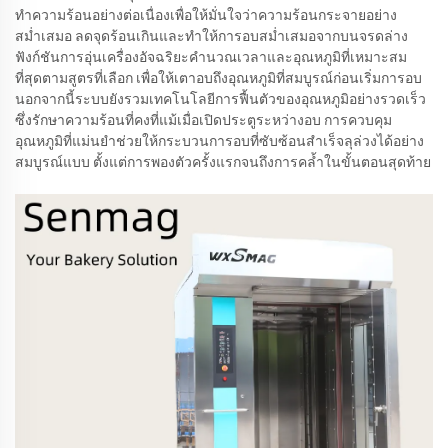
ทำความร้อนอย่างต่อเนื่องเพื่อให้มั่นใจว่าความร้อนกระจายอย่าง
สม่ำเสมอ ลดจุดร้อนเกินและทำให้การอบสม่ำเสมอจากบนจรดล่าง
ฟังก์ชันการอุ่นเครื่องอัจฉริยะคำนวณเวลาและอุณหภูมิที่เหมาะสม
ที่สุดตามสูตรที่เลือก เพื่อให้เตาอบถึงอุณหภูมิที่สมบูรณ์ก่อนเริ่มการอบ
นอกจากนี้ระบบยังรวมเทคโนโลยีการฟื้นตัวของอุณหภูมิอย่างรวดเร็ว
ซึ่งรักษาความร้อนที่คงที่แม้เมื่อเปิดประตูระหว่างอบ การควบคุม
อุณหภูมิที่แม่นยำช่วยให้กระบวนการอบที่ซับซ้อนสำเร็จลุล่วงได้อย่าง
สมบูรณ์แบบ ตั้งแต่การพองตัวครั้งแรกจนถึงการคล้ำในขั้นตอนสุดท้าย