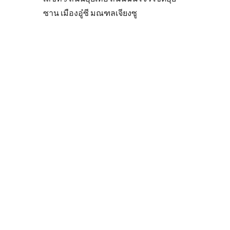
ซาน เมืองอู๋ซี มณฑลเจียงซู