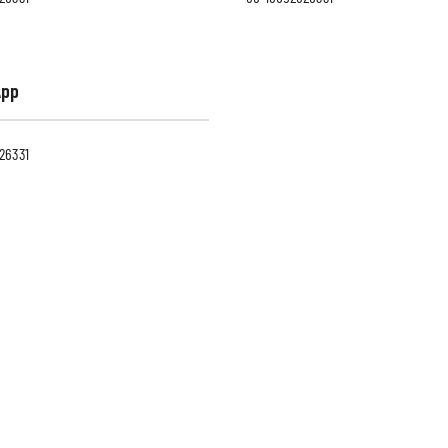
App
26331