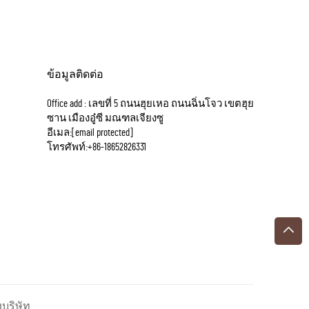
ข้อมูลติดต่อ
Office add : เลขที่ 5 ถนนฮุยเหอ ถนนฉิ่นโจว เขตฮุย
ซาน เมืองอู๋ซี มณฑลเจียงซู
อีเมล:
[email protected]
โทรศัพท์:
+86-18652826331
งบริษัท