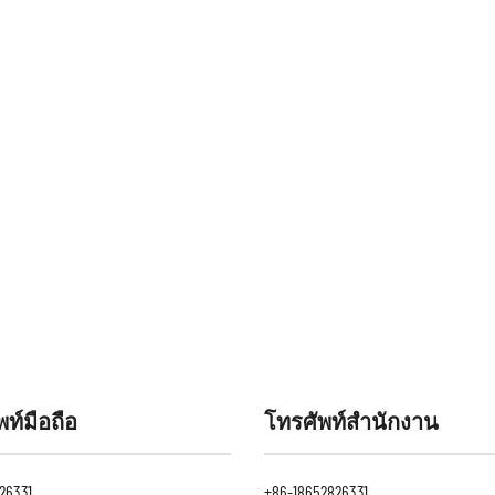
ท์มือถือ
โทรศัพท์สำนักงาน
26331
+86-18652826331