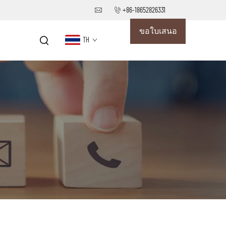
+86-18652826331
ขอใบเสนอ
TH
ราคา