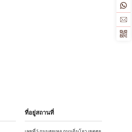
ที่อยู่สถานที่
เลขที่ 5 ถนนฮุยเหอ ถนนฉิ่นโจว เขตฮุย