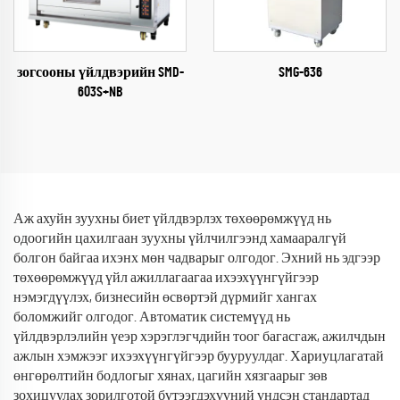
зогсооны үйлдвэрийн SMD-
SMG-636
603S+NB
Аж ахуйн зуухны биет үйлдвэрлэх төхөөрөмжүүд нь
одоогийн цахилгаан зуухны үйлчилгээнд хамааралгүй
болгон байгаа ихэнх мөн чадварыг олгодог. Эхний нь эдгээр
төхөөрөмжүүд үйл ажиллагаагаа ихээхүүнгүйгээр
нэмэгдүүлэх, бизнесийн өсвөртэй дүрмийг хангах
боломжийг олгодог. Автоматик системүүд нь
үйлдвэрлэлийн үеэр хэрэглэгчдийн тоог багасгаж, ажилчдын
ажлын хэмжээг ихээхүүнгүйгээр бууруулдаг. Хариуцлагатай
өнгөрөлтийн бодлогыг хянах, цагийн хязгаарыг зөв
зохицуулах зорилготой бүтээгдэхүүний үндсэн стандартад