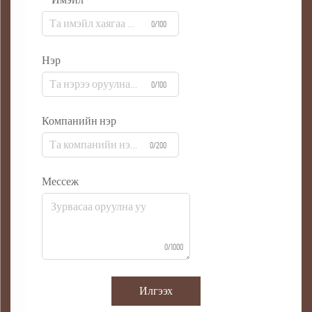
Имэйл
0/100
Нэр
0/100
Компанийн нэр
0/200
Мессеж
0/1000
Илгээх