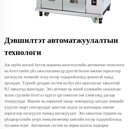
Дэвшилтэт автоматжуулалтын
технологи
Аж ахуйн хоолой бүтээх машины шинэчлэлийн автоматын технологи
нь бэлтгэлийн үйл ажиллагааны үр дүнтэй болон зөвхөн зорилгоор
хөгжүүлэх төлөвийг илүү ихээр тодорхойлоход эрчимтэй хувьд
оролцдог. Түүний дундаж систем нь бүх үйл ажиллагааг хяналттай
PLC хяналтад ашигладаг. Энэ автомат нь эхний үзэмжийн захиалгаас
эхлэн, сүүлийн бэлтгэл хүртэл үргэлжилэн зөв хэмжээнд, цагаар
тохируулдаг. Машин нь хөршний чанар, температур, шилдэг нөөцийг
үзүүлэх смарт сенсоруудыг ашиглан үедээс үе шатнаараа зөвхөн
зорилгоор хөгжүүлэх төлөвд шилжүүлдэг. Энэ хяналтын түвшин нь
үйлдвэрлэлийн үеэрх нөөцлөгөөгөөр хамгийн ихээр тодорхойлоход
тусламж өгдөг. Автоматын систем нь өөрөө шалгах чадварыг