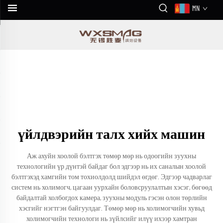
MN
үйлдвэрийн талх хийх машин
Аж ахуйн хоолой бэлтгэх төмөр мөр нь одоогийн зуухны
технологийн үр дүнтэй байдаг бол эдгээр нь их саналын хоолой
бэлтгэхэд хамгийн том тохиолдолд шийдэл өгдөг. Эдгээр чадварлаг
систем нь холимогч, цагаан уурхайн боловсруулалтын хэсэг, бөгөөд
байдалтай холбогдох камера, зуухны модуль гэсэн олон төрлийн
хэсгийг нэгтгэн байгуулдаг. Төмөр мөр нь холимогчийн хувьд
холимогчийн технологи нь зүйлсийг илүү ихээр хамтран