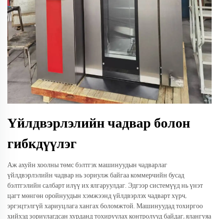
Үйлдвэрлэлийн чадвар болон
гибкдүүлэг
Аж ахуйн хоолны төмс бэлтгэх машинуудын чадварлаг
үйлдвэрлэлийн чадвар нь зориулж байгаа коммерчийн бусад
бэлтгэлийн салбарт илүү их ялгаруулдаг. Эдгээр системүүд нь үнэт
цагт мөнгөн оройнуудын хэмжээнд үйлдвэрлэх чадварт хүрч,
эргэцтэлгүй хариуцлага хангах боломжтой. Машинуудад тохиргоо
хийхэд зориулагдсан хурданд тохируулах контролууд байдаг, ялангуяа