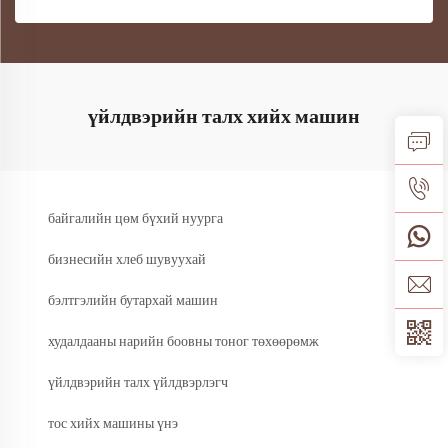
үйлдвэрийн талх хийх машин
байгалийн цөм бүхий нуурга
бизнесийн хлеб шувуухай
бэлтгэлийн бутархай машин
худалдааны нарийн боовны тоног төхөөрөмж
үйлдвэрийн талх үйлдвэрлэгч
тос хийх машины үнэ