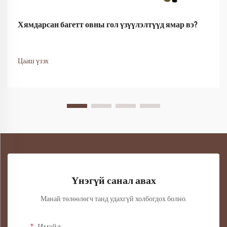
Хямдарсан багетт овны гол үзүүлэлтүүд ямар вэ?
Цааш үзэх
Үнэгүй санал авах
Манай төлөөлөгч танд удахгүй холбогдох болно.