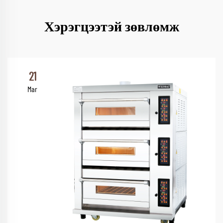
Хэрэгцээтэй зөвлөмж
21
Mar