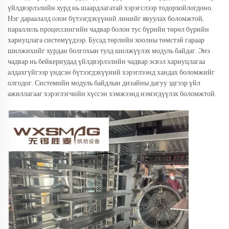
үйлдвэрлэлийн хурд нь шаардлагатай хэрэгслээр тодорхойлогдоно.
Нэг дараалалд олон бүтээгдэхүүний линийг явуулах боломжтой,
параллель процессингийн чадвар болон тус бүрийн төрөл бүрийн
хариуцлага системүүдээр. Бусад төрлийн хоолны төмстэй гараар
шилжихийг хурдан болгохын тулд шилжүүлэх модуль байдаг. Энэ
чадвар нь бейкериудад үйлдвэрлэлийн чадвар эсвэл хариуцлагаа
алдахгүйгээр үндсэн бүтээгдэхүүний хэрэглээнд хандах боломжийг
олгодог. Системийн модуль байдлын дизайны дагуу эдгээр үйл
ажиллагааг хэрэглэгчийн хүссэн хэмжээнд нэмэгдүүлэх боломжтой.