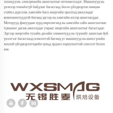
зохицуулж, электрикийн ашиглалтыг оптимизэлдэг. Машинууд нь
үнэхээр томъёогүй байдлыг багасгаад, босоо үйлдвэрлэх нөөцөө
стабил дүрсэлж, хамгийн бага энергийн оролтод ажилладаг
компонентүүдтэй бөгөөд эдгээр нь хамгийн ихээр ашиглагддаг.
Моторууд, фануудын хурд өөрчлөгчид нь хамгийн сайн ашиглалтын
түвшинг дагаж ажилладаг учраас энергийн ашиглалтыг багасгадаг.
Эдгээр энергийн тухайн дизайн элементүүд нь түүнийг ашиглаж буй
үнэлгээг багасгахад нэмэлттэй бөгөөд уг машинууд нь шинэ үеийн
хоолой үйлдвэрлэгчдийн хувьд эрдэнэ зориулалттай сонголт болох
юм.