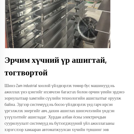
Эрчим хүчний үр ашигтай,
тогтвортой
Шинэ Zam industrial хоолой үйлдвэрлэх төмөр бус машинууд нь
ажиллах үнэ цэнгийг ихэвчлэн багасгах болон орчин үеийн эрдэнэ
зориулалтаар хамгийн сүүлийн технологийн ашиглалтыг оруулж
байна. Эдгээр системүүд нь босоо үйлдвэрлэх үед гарч ирсэн
үргэлжлэх энергийг авч, дахин ашиглах шинэчлэлийн үндсэн
үзүүлэлтийг ашигладаг. Хурдан албан ёсны электричдын
суурилуулалт системүүд нь бүтээгдэхүүний үйл ажиллагааны
хэрэгслээр хамааран автоматжуулсан хүчийн түвшинг зөв