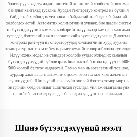
боловсруулахад тусалдаг, глютений хөгжилтэй холбоотой оптимал
байдлыг хангахад тусална. Хурдан температур контрол нь бүхий л
байдалтай холбогдох үед зөвхөн байдалтай холбогдох байдалтай
холбогдох ёстой. Автоматик холимогчийн хувааж, бие даасан систем
нь бүтээгдэхүүний хэмжээ, хэлбэрийг илүү ихээр хамтран хангахад
тусалдаг, бэлтгэлийн ажиллагаагаа сайжруулахад тусална. Дижитал
контролл panel-үүд нь операторуудад холимогчийн хурд, зуухны
температур, цаг гэх мэт бүх параметрүүдийг тодорхойлоход тусалдаг.
Илүү ихэнх модел нь стандарт хоолойнуудаас эхлээд их саналын
бүтээгдэхүүнүүдийг үйлдвэрлэх боломжтой бөгөөд өдрүүдээс 500-
5000 хоолой бэлтгэх чадвартай. Төмөр мөр нь эргэлзээний товшоо,
хурдаар хамгаалалт, автоматик цоожлогоо гэх мэт хамгаалалтын
функцуудтай. Шинэ үеийн аж ахуйн хоолой бэлтгэх төмөр мөр нь
энергийн хямд байдлыг ашиглахад тусалдаг, үйл ажиллагааны үнэ
цэнийг багасгахад тусалдаг бөгөөд их үр дүнгээр ажилладаг.
Шинэ бүтээгдэхүүний нээлт