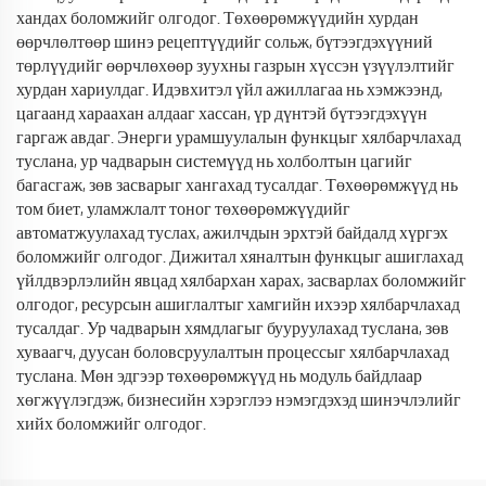
хандах боломжийг олгодог. Төхөөрөмжүүдийн хурдан
өөрчлөлтөөр шинэ рецептүүдийг сольж, бүтээгдэхүүний
төрлүүдийг өөрчлөхөөр зуухны газрын хүссэн үзүүлэлтийг
хурдан хариулдаг. Идэвхитэл үйл ажиллагаа нь хэмжээнд,
цагаанд хараахан алдааг хассан, үр дүнтэй бүтээгдэхүүн
гаргаж авдаг. Энерги урамшуулалын функцыг хялбарчлахад
туслана, ур чадварын системүүд нь холболтын цагийг
багасгаж, зөв засварыг хангахад тусалдаг. Төхөөрөмжүүд нь
том биет, уламжлалт тоног төхөөрөмжүүдийг
автоматжуулахад туслах, ажилчдын эрхтэй байдалд хүргэх
боломжийг олгодог. Дижитал хяналтын функцыг ашиглахад
үйлдвэрлэлийн явцад хялбархан харах, засварлах боломжийг
олгодог, ресурсын ашиглалтыг хамгийн ихээр хялбарчлахад
тусалдаг. Ур чадварын хямдлагыг бууруулахад туслана, зөв
хуваагч, дуусан боловсруулалтын процессыг хялбарчлахад
туслана. Мөн эдгээр төхөөрөмжүүд нь модуль байдлаар
хөгжүүлэгдэж, бизнесийн хэрэглээ нэмэгдэхэд шинэчлэлийг
хийх боломжийг олгодог.