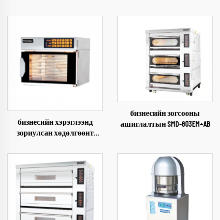
бизнесийн зогсооны
бизнесийн хэрэглээнд
ашиглалтын SMD-603EM+AB
зориулсан хөдөлгөөнт
цуврал SMD-703