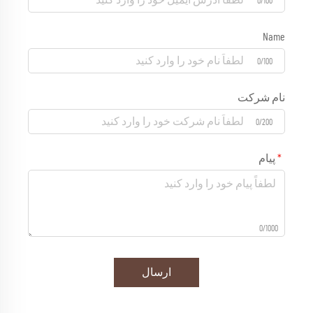
0/100
Name
0/100
نام شرکت
0/200
پیام
0/1000
ارسال