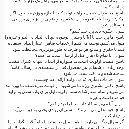
س: چه اطلاعاتی باید به شما بگویم اگر می‌خواهم یک گزارش قیمت
دریافت کنم؟
پاسخ: محصولی که می‌خواهید تولید کنید: اندازه و وزن محصول. اگر
امکان دارد، لطفاً علاوه بر آن، عکس یا ویدئویی را نیز برای بررسی
فرستاده شود.
سوال: چگونه باید پرداخت کنیم؟
پاسخ: ما پرداخت با T/T یا وسترن یونیون، پیپال، الیبابا پی لیتر و غیره را
قبول می‌کنیم. توصیه می‌کنیم از خدمات ضامن اعتبار الیبابا استفاده
کنید تا حقوق و منافع هر دو طرف به طور موثرتری محافظت شود.
سوال: آیا تمام کالاها را قبل از ارسال تست می‌کنید؟
پاسخ: کیفیت اولویت است. ما همواره از ابتدا تا انتها به کنترل کیفیت
توجه زیادی داشته‌ایم. هر محصول قبل از بسته‌بندی یا ارسال، کاملاً
ساخته شده و با دقت تست می‌شود.
سوال: خدمات دیگری که می‌توانید ارائه دهید چیست؟
پاسخ: وقتی مشتری ویژه ما می‌شوید، از قیمت توزیع‌کننده ما بهره‌مند
می‌شوید و تمام سفارشات شما اولویت اول برای وارد شدن به تولید
خواهد داشت و غیره.
سوال: آیا می‌توانم کارخانه شما را دیدار کنم؟
پاسخ: خوشحال می‌شویم که مشتریان زیادی وقتی به چین می‌آیند، ما
را دیدار کنند.
اگر سوال دیگه ای دارید، لطفا ایمیل بفرستید یا پیام آنلاین بگذارید. ما
به زودی به شما پاسخ خواهیم داد. امیدواریم زمان خرید خوشحالانه‌ای