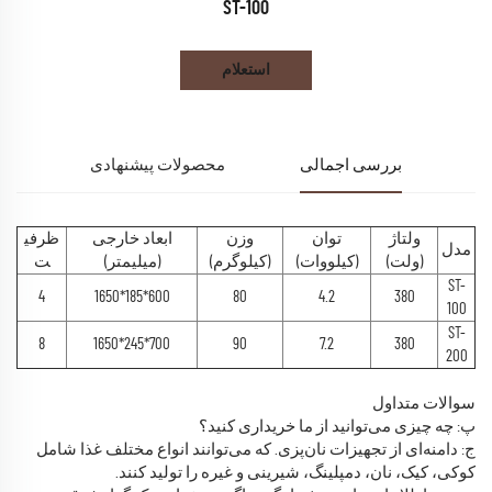
ST-100
استعلام
بررسی اجمالی
محصولات پیشنهادی
ولتاژ
توان
وزن
ابعاد خارجی
ظرفی
مدل
(ولت)
(کیلووات)
(کیلوگرم)
(میلیمتر)
ت
ST-
4
600*185*1650
80
4.2
380
100
ST-
8
700*245*1650
90
7.2
380
200
سوالات متداول
پ: چه چیزی می‌توانید از ما خریداری کنید؟
ج: دامنه‌ای از تجهیزات نان‌پزی. که می‌توانند انواع مختلف غذا شامل
کوکی، کیک، نان، دمپلینگ، شیرینی و غیره را تولید کنند.