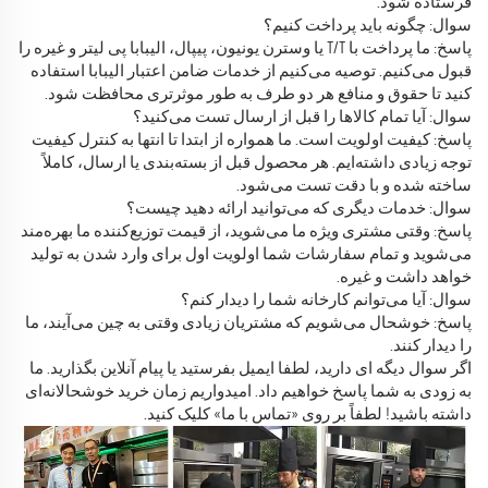
فرستاده شود.
سوال: چگونه باید پرداخت کنیم؟
پاسخ: ما پرداخت با T/T یا وسترن یونیون، پیپال، الیبابا پی لیتر و غیره را
قبول می‌کنیم. توصیه می‌کنیم از خدمات ضامن اعتبار الیبابا استفاده
کنید تا حقوق و منافع هر دو طرف به طور موثرتری محافظت شود.
سوال: آیا تمام کالاها را قبل از ارسال تست می‌کنید؟
پاسخ: کیفیت اولویت است. ما همواره از ابتدا تا انتها به کنترل کیفیت
توجه زیادی داشته‌ایم. هر محصول قبل از بسته‌بندی یا ارسال، کاملاً
ساخته شده و با دقت تست می‌شود.
سوال: خدمات دیگری که می‌توانید ارائه دهید چیست؟
پاسخ: وقتی مشتری ویژه ما می‌شوید، از قیمت توزیع‌کننده ما بهره‌مند
می‌شوید و تمام سفارشات شما اولویت اول برای وارد شدن به تولید
خواهد داشت و غیره.
سوال: آیا می‌توانم کارخانه شما را دیدار کنم؟
پاسخ: خوشحال می‌شویم که مشتریان زیادی وقتی به چین می‌آیند، ما
را دیدار کنند.
اگر سوال دیگه ای دارید، لطفا ایمیل بفرستید یا پیام آنلاین بگذارید. ما
به زودی به شما پاسخ خواهیم داد. امیدواریم زمان خرید خوشحالانه‌ای
داشته باشید! لطفاً بر روی «تماس با ما» کلیک کنید.