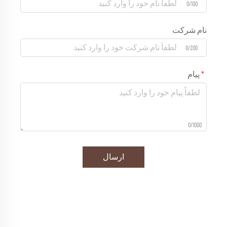
0/100
نام شرکت
0/200
پیام
0/1000
ارسال