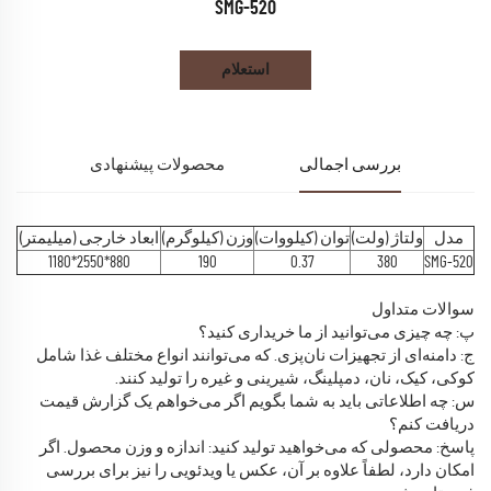
SMG-520
استعلام
بررسی اجمالی
محصولات پیشنهادی
مدل
ولتاژ (ولت)
توان (کیلووات)
وزن (کیلوگرم)
ابعاد خارجی (میلیمتر)
880*2550*1180
190
0.37
380
SMG-520
سوالات متداول
پ: چه چیزی می‌توانید از ما خریداری کنید؟
ج: دامنه‌ای از تجهیزات نان‌پزی. که می‌توانند انواع مختلف غذا شامل
کوکی، کیک، نان، دمپلینگ، شیرینی و غیره را تولید کنند.
س: چه اطلاعاتی باید به شما بگویم اگر می‌خواهم یک گزارش قیمت
دریافت کنم؟
پاسخ: محصولی که می‌خواهید تولید کنید: اندازه و وزن محصول. اگر
امکان دارد، لطفاً علاوه بر آن، عکس یا ویدئویی را نیز برای بررسی