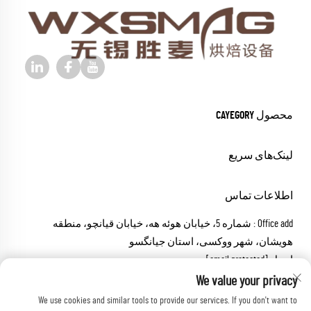
محصول CAYEGORY
لینک‌های سریع
اطلاعات تماس
Office add : شماره 5، خیابان هوئه هه، خیابان قیانچو، منطقه
هویشان، شهر ووکسی، استان جیانگسو
ایمیل:
[email protected]
تماس:
+86-18652826331
We value your privacy
We use cookies and similar tools to provide our services. If you don't want to
حقوق نشر © 2026 شرکت ماشین‌آلات ووشی شنگ مای،