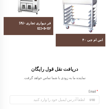
فر دیواری تجاری SMJ-
622+B+10F
اس ام جی ۴۰
دریافت نقل قول رایگان
نماینده ما به زودی با شما تماس خواهد گرفت.
Email
0/100