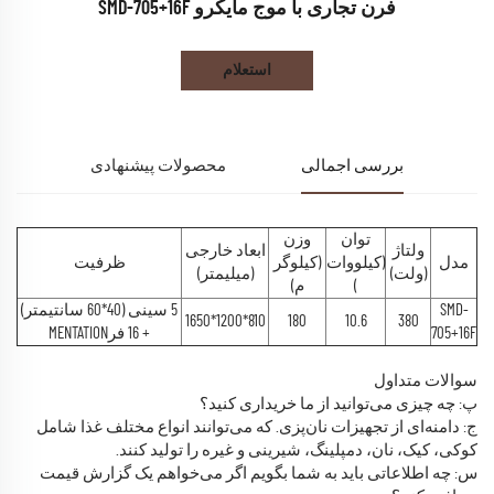
فرن تجاری با موج مایکرو SMD-705+16F
استعلام
بررسی اجمالی
محصولات پیشنهادی
توان
وزن
ولتاژ
ابعاد خارجی
مدل
(کیلووات
(کیلوگر
ظرفیت
(ولت)
(میلیمتر)
)
م)
SMD-
5 سینی (40*60 سانتیمتر)
810*1200*1650
180
10.6
380
705+16F
+ 16 فرMENTATION
سوالات متداول
پ: چه چیزی می‌توانید از ما خریداری کنید؟
ج: دامنه‌ای از تجهیزات نان‌پزی. که می‌توانند انواع مختلف غذا شامل
کوکی، کیک، نان، دمپلینگ، شیرینی و غیره را تولید کنند.
س: چه اطلاعاتی باید به شما بگویم اگر می‌خواهم یک گزارش قیمت