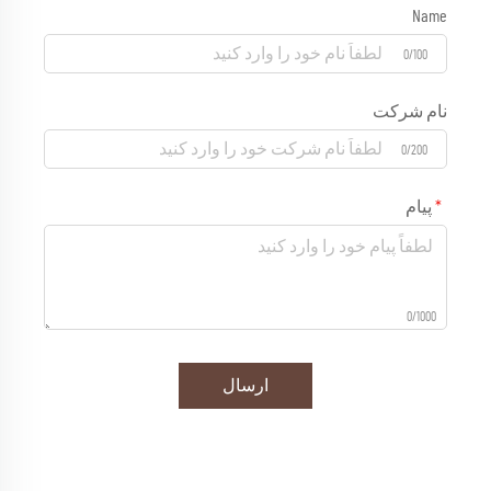
Name
0/100
نام شرکت
0/200
پیام
0/1000
ارسال