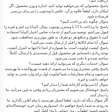
دریافت کنم؟
پاسخ: محصولی که می‌خواهید تولید کنید: اندازه و وزن محصول. اگر
امکان دارد، لطفاً علاوه بر آن، عکس یا ویدئویی را نیز برای بررسی
فرستاده شود.
سوال: چگونه باید پرداخت کنیم؟
پاسخ: ما پرداخت با T/T یا وسترن یونیون، پیپال، الیبابا پی لیتر و غیره را
قبول می‌کنیم. توصیه می‌کنیم از خدمات ضامن اعتبار الیبابا استفاده
کنید تا حقوق و منافع هر دو طرف به طور موثرتری محافظت شود.
سوال: آیا تمام کالاها را قبل از ارسال تست می‌کنید؟
پاسخ: کیفیت اولویت است. ما همواره از ابتدا تا انتها به کنترل کیفیت
توجه زیادی داشته‌ایم. هر محصول قبل از بسته‌بندی یا ارسال، کاملاً
ساخته شده و با دقت تست می‌شود.
سوال: خدمات دیگری که می‌توانید ارائه دهید چیست؟
پاسخ: وقتی مشتری ویژه ما می‌شوید، از قیمت توزیع‌کننده ما بهره‌مند
می‌شوید و تمام سفارشات شما اولویت اول برای وارد شدن به تولید
خواهد داشت و غیره.
سوال: آیا می‌توانم کارخانه شما را دیدار کنم؟
پاسخ: خوشحال می‌شویم که مشتریان زیادی وقتی به چین می‌آیند، ما
را دیدار کنند.
اگر سوال دیگه ای دارید، لطفا ایمیل بفرستید یا پیام آنلاین بگذارید. ما
به زودی به شما پاسخ خواهیم داد. امیدواریم زمان خرید خوشحالانه‌ای
داشته باشید! لطفاً بر روی «تماس با ما» کلیک کنید.