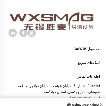
محصول CAYEGORY
لینک‌های سریع
اطلاعات تماس
Office add : شماره 5، خیابان هوئه هه، خیابان قیانچو، منطقه
هویشان، شهر ووکسی، استان جیانگسو
ایمیل:
[email protected]
تماس:
+86-18652826331
We value your privacy