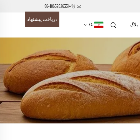
+86-18652826331
دریافت پیشنهاد
بلاگ
FA
قیمت