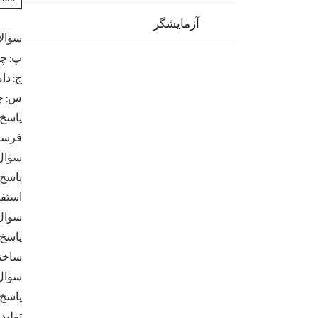
آزمایشگر
سوالا
پ: چه
ج: دا
س: چه
پاسخ:
فرستا
سوال:
استفا
سوال:
پاسخ:
ساخته
سوال:
پاسخ:
تولید