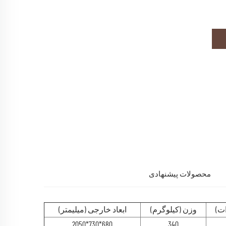
محصولات پیشنهادی
ات)
وزن (کیلوگرم)
ابعاد خارجی (میلیمتر)
680*730*2050
340