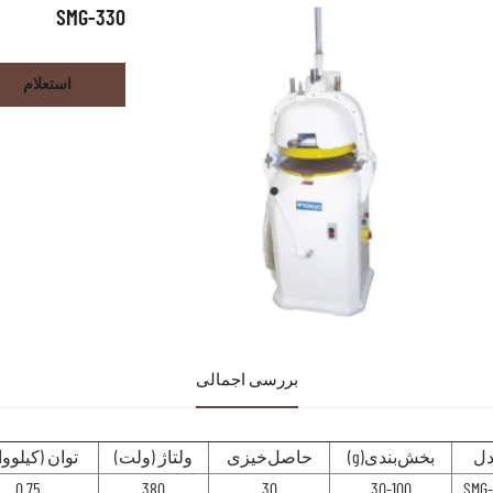
SMG-330
استعلام
بررسی اجمالی
ل
بخش‌بندی(g)
حاصل‌خیزی
ولتاژ (ولت)
توان (کیلوو
0.75
380
30
30-100
SMG-