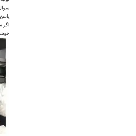
سوال:
پاسخ:
اگر س
خوشحا