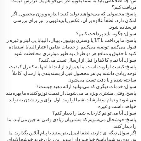
س: چه اطلاعاتی باید به شما بگویم اگر می‌خواهم یک گزارش قیمت
دریافت کنم؟
پاسخ: محصولی که می‌خواهید تولید کنید: اندازه و وزن محصول. اگر
امکان دارد، لطفاً علاوه بر آن، عکس یا ویدئویی را نیز برای بررسی
فرستاده شود.
سوال: چگونه باید پرداخت کنیم؟
پاسخ: ما پرداخت با T/T یا وسترن یونیون، پیپال، الیبابا پی لیتر و غیره را
قبول می‌کنیم. توصیه می‌کنیم از خدمات ضامن اعتبار الیبابا استفاده
کنید تا حقوق و منافع هر دو طرف به طور موثرتری محافظت شود.
سوال: آیا تمام کالاها را قبل از ارسال تست می‌کنید؟
پاسخ: کیفیت اولویت است. ما همواره از ابتدا تا انتها به کنترل کیفیت
توجه زیادی داشته‌ایم. هر محصول قبل از بسته‌بندی یا ارسال، کاملاً
ساخته شده و با دقت تست می‌شود.
سوال: خدمات دیگری که می‌توانید ارائه دهید چیست؟
پاسخ: وقتی مشتری ویژه ما می‌شوید، از قیمت توزیع‌کننده ما بهره‌مند
می‌شوید و تمام سفارشات شما اولویت اول برای وارد شدن به تولید
خواهد داشت و غیره.
سوال: آیا می‌توانم کارخانه شما را دیدار کنم؟
پاسخ: خوشحال می‌شویم که مشتریان زیادی وقتی به چین می‌آیند، ما
را دیدار کنند.
اگر سوال دیگه ای دارید، لطفا ایمیل بفرستید یا پیام آنلاین بگذارید. ما
به زودی به شما پاسخ خواهیم داد. امیدواریم زمان خرید خوشحالانه‌ای