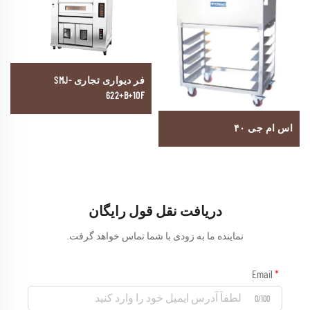
فر دیواری تجاری SMJ-
622+B+10F
اس ام جی ۴۰
دریافت نقل قول رایگان
نماینده ما به زودی با شما تماس خواهد گرفت.
Email
0/100