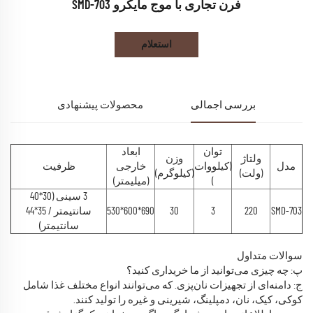
فرن تجاری با موج مایکرو SMD-703
استعلام
بررسی اجمالی
محصولات پیشنهادی
توان
ابعاد
ولتاژ
وزن
مدل
(کیلووات
خارجی
ظرفیت
(ولت)
(کیلوگرم)
)
(میلیمتر)
3 سینی (30*40
SMD-703
220
3
30
690*600*530
سانتیمتر / 35*44
سانتیمتر)
سوالات متداول
پ: چه چیزی می‌توانید از ما خریداری کنید؟
ج: دامنه‌ای از تجهیزات نان‌پزی. که می‌توانند انواع مختلف غذا شامل
کوکی، کیک، نان، دمپلینگ، شیرینی و غیره را تولید کنند.