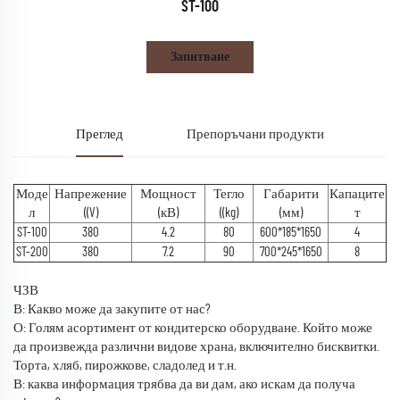
ST-100
Запитване
Преглед
Препоръчани продукти
Моде
Напрежение
Мощност
Тегло
Габарити
Капаците
л
((V)
(кВ)
((kg)
(мм)
т
ST-100
380
4.2
80
600*185*1650
4
ST-200
380
7.2
90
700*245*1650
8
ЧЗВ
В: Какво може да закупите от нас?
О: Голям асортимент от кондитерско оборудване. Който може
да произвежда различни видове храна, включително бисквитки.
Торта, хляб, пирожкове, сладолед и т.н.
В: каква информация трябва да ви дам, ако искам да получа