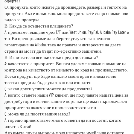
оферта?
О: продукта, който искате да произведете: размера и теглото на
продукта. Ако е възможно, моля предоставете също снимки или
видео за проверка.
В: Как да се осъществи плащането?
A: приемаме плащане чрез T/T или West Union, PayPal, Alibaba Pay Later и
т.н. Ви препоръчваме да изберете услугата за кредитно
гарантиране на Alibaba, така че правата и интересите на двете
страни да могат да бъдат по-ефективно защитени.
В: Изпитвате ли всички стоки преди доставката?
A: качеството е приоритет. Винаги уделяме голямо внимание на
контрола на качеството от началото до края на производството.
Всеки продукт ще бъде напълно смонтиран и внимателно
тестiran преди да бъде упакован или изпратен.
Q: какви други услуги можете да предложите?
A: когато станете наши VIP клиент, ще получавате нашата цена за
дистрибутори и всички вашите поръчки ще имат първоначален
приоритет за включване в производството и т.н.
Q: може ли да посетя вашия завод?
A: горещо приветстваме много клиенти да ни посетят, когато
идват в Китай.
Ако имате други въпроси, моля изпратете имейл или оставете