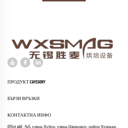
ПРОДУКТ CAYEGORY
БЪРЗИ ВРЪЗКИ
КОНТАКТНА ИНФО
Office add : №5, улица Хуйхе, улица Цяньчжоу, район Хуишан,