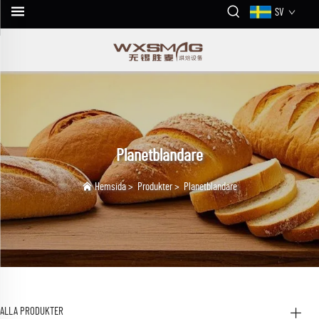
SV
Planetblandare
Hemsida
>
Produkter
>
Planetblandare
ALLA PRODUKTER