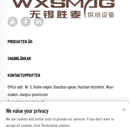
PRODUKTEN ÄR:
SNABBLÄNKAR
KONTAKTUPPGIFTER
Office add : Nr. 5, Huihe-vägen, Qianzhou-gatan, Huishan-distriktet, Wuxi-
staden, Jiangsu-provinssen
E-post:
[email protected]
Tel:
+86-18652826331
We value your privacy
We use cookies and similar tools to provide our services. If you don't want to
Copyright © 2026 wuxi sheng mai machinery co.,ltd. Alla rättigheter
accept all cookies, click Personalize cookies.
förbehållna.
Integritetspolicy