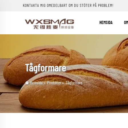
KONTAKTA MIG OMEDELBART OM DU STÖTER PÅ PROBLEM!
HEMSIDA
OM
Tågformare
Hemsida
>
Produkter
>
Tågformare