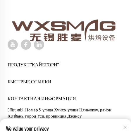
ПРОДУКТ "КАЙЕГОРИ"
БЫСТРЫЕ ССЫЛКИ
КОНТАКТНАЯ ИНФОРМАЦИЯ
Office add : Номер 5, улица Хуйхэ, улица Цяньчжоу, район
Хuishань, город Уси, провинция Джянсу
Электронная почта:
[email protected]
We value your privacy
Телефон:
+86-18652826331