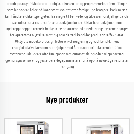
broddegeutstyr inkluderer ofte digitale kontroller og programmerbare innstillinger,
som lar bagere holde på konsistent kvalitet over forskjellige brotyper. Maskineriet
kan håndtere ulike type gjeter, fra magre til berikede, og tilpasser forskjellige batch-
størrelser for å møte varierte produksjonsbehov. Sikkerhetsfunksjoner som
nødstoppknapper, termisk beskyttelse og automatiske nedkjørings-systemer sørger
for operatørbeskyttelse samtidig som de vedlikeholder produsjonseffektivitet.
Utstyrets modulære design letter enkel rengjøring og vedlikehold, mens
energieffektive komponenter hjelper med å redusere driftskostnader. Disse
systemene inkluderer ofte funksjoner som automatisk ingrediensdispensering,
gjemonsynssensorer og justerbare degeparametere for å oppnå nøyaktige resultater
hver gang.
Nye produkter