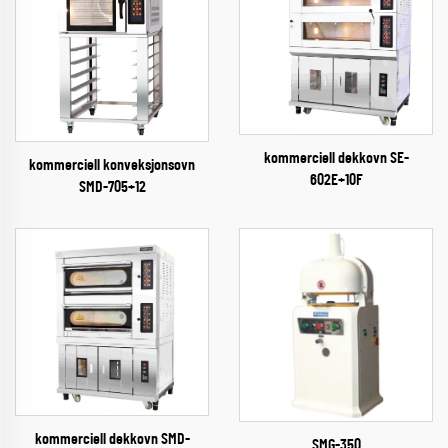
kommerciell dekkovn SE-
kommerciell konveksjonsovn
602E+10F
SMD-705+12
kommerciell dekkovn SMD-
SMG-350