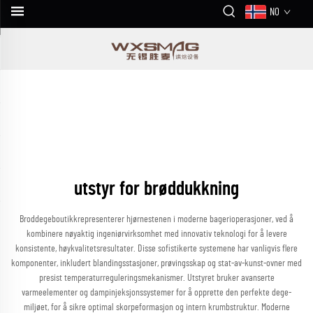
NO
utstyr for brøddukkning
Broddegeboutikkrepresenterer hjørnestenen i moderne bagerioperasjoner, ved å
kombinere nøyaktig ingeniørvirksomhet med innovativ teknologi for å levere
konsistente, høykvalitetsresultater. Disse sofistikerte systemene har vanligvis flere
komponenter, inkludert blandingsstasjoner, prøvingsskap og stat-av-kunst-ovner med
presist temperaturreguleringsmekanismer. Utstyret bruker avanserte
varmeelementer og dampinjeksjonssystemer for å opprette den perfekte dege-
miljøet, for å sikre optimal skorpeformasjon og intern krumbstruktur. Moderne