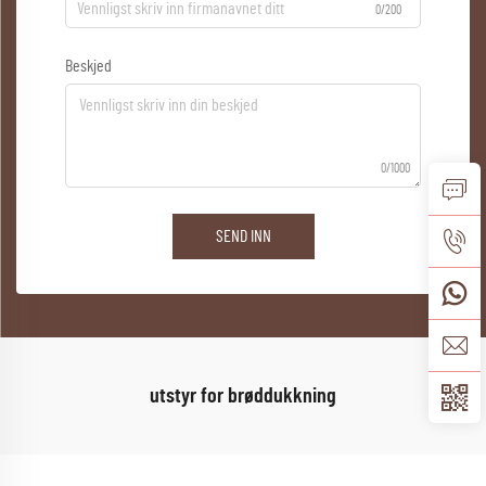
0/200
Beskjed
0/1000
SEND INN
utstyr for brøddukkning