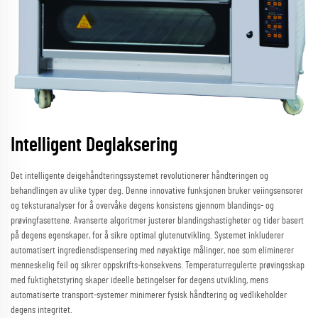
Intelligent Deglaksering
Det intelligente deigehåndteringssystemet revolutionerer håndteringen og
behandlingen av ulike typer deg. Denne innovative funksjonen bruker veiingsensorer
og teksturanalyser for å overvåke degens konsistens gjennom blandings- og
prøvingfasettene. Avanserte algoritmer justerer blandingshastigheter og tider basert
på degens egenskaper, for å sikre optimal glutenutvikling. Systemet inkluderer
automatisert ingrediensdispensering med nøyaktige målinger, noe som eliminerer
menneskelig feil og sikrer oppskrifts-konsekvens. Temperaturregulerte prøvingsskap
med fuktighetstyring skaper ideelle betingelser for degens utvikling, mens
automatiserte transport-systemer minimerer fysisk håndtering og vedlikeholder
degens integritet.