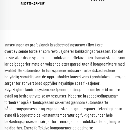
602EM+AB+10F
Innsettingen av profesjonelt brødbeckedingsutstyr tilbyr flere
overbevisende fordeler som revolusjonerer bekkedingsprosessen. For det
første øker disse systemene produksjons-effektiviteten dramatisk, noe som
lar deigbagerier møte en voksende etterspørsel uten å kompromittere med
kvalitet. De automatiserte funksjonene reduserer arbeidskostnadene
betydelig samtidig som de opprettholder konsekvens i produktkvaliteten, og
sørger for at hvert brød oppfyller nøyaktige spesifikasjoner.
Nøyaktighetskontrollsystemene fjerner gjetting, noe som fører til mindre
avfall og bedre utnyttelse av ressurser. Moderne brødbeckedingsutstyr
forbedrer også arbeidsplassen sikkerhet gjennom automatiserte
håndteringsprosesser og ergonomiske designfunksjoner. Teknologien sin
evne til å opprettholde konstant temperatur og fuktighet under hele
bekkedingsprosessen sørger for fremragende produktkvalitet og lengre
holdbarhet. Energifeffektive komponenter og optimerte