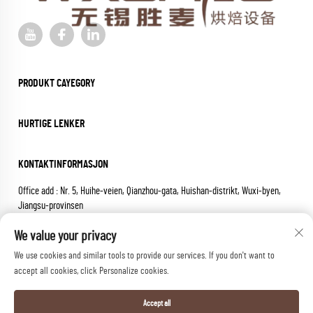
PRODUKT CAYEGORY
HURTIGE LENKER
KONTAKTINFORMASJON
Office add : Nr. 5, Huihe-veien, Qianzhou-gata, Huishan-distrikt, Wuxi-byen,
Jiangsu-provinsen
E-postadress:
[email protected]
We value your privacy
Tel:
+86-18652826331
We use cookies and similar tools to provide our services. If you don't want to
Opphavsrett © 2025 wuxi sheng mai machinery co.,ltd. Alle rettigheter
accept all cookies, click Personalize cookies.
forbeholdt.
Personvernerklæring
Accept all