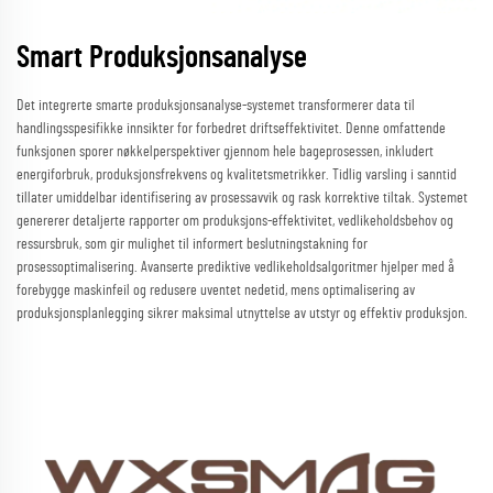
Smart Produksjonsanalyse
Det integrerte smarte produksjonsanalyse-systemet transformerer data til
handlingsspesifikke innsikter for forbedret driftseffektivitet. Denne omfattende
funksjonen sporer nøkkelperspektiver gjennom hele bageprosessen, inkludert
energiforbruk, produksjonsfrekvens og kvalitetsmetrikker. Tidlig varsling i sanntid
tillater umiddelbar identifisering av prosessavvik og rask korrektive tiltak. Systemet
genererer detaljerte rapporter om produksjons-effektivitet, vedlikeholdsbehov og
ressursbruk, som gir mulighet til informert beslutningstakning for
prosessoptimalisering. Avanserte prediktive vedlikeholdsalgoritmer hjelper med å
forebygge maskinfeil og redusere uventet nedetid, mens optimalisering av
produksjonsplanlegging sikrer maksimal utnyttelse av utstyr og effektiv produksjon.