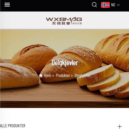
NO
Deigkjevler
Hjem
>
Produkter
>
Deigkjevler
ALLE PRODUKTER