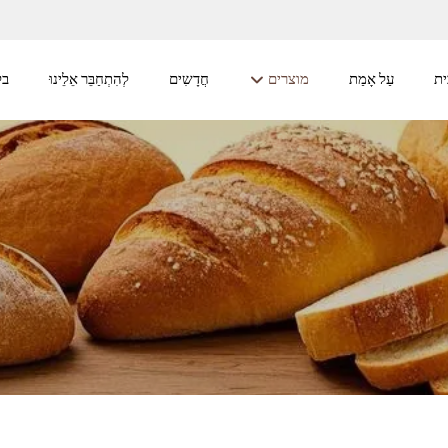
ית
עַל אָמַת
מוצרים
חֲדָשִים
לְהִתְחַבֵּר אֵלֵינוּ
בל