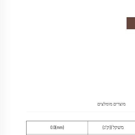
מוצרים מומלצים
משקל ((ק"ג)
O.D(mm)