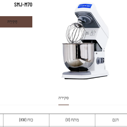
SMJ-M70
חֲקִירָה
סקירה
דגם
מתח (V)
כוח (KW)