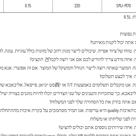
0.15
220
SMJ-M70
6.5L
 נפוצות
 אתה יכול לקנות מאיתנו?
טווח של ציוד אפייה. שיכולים לייצר מגוון רחב של מזונות כולל עוגיות. עוגה, ל
איזה מידע צריך להודיע לכם אם אני רוצה לקבל견 תקציב?
: המוצר שאתה רוצה לייצר: הגודל והמשקל של המוצר. אם זה אפשרי, אנא מספ
 איך לבצע תשלום?
יבאבא, כך שהזכויות והענינים של שני הצדדים יוכלו להיות מוגנים בצורה יעילה
ם אתה בודק את כל הסחורה שלך לפני המשלוח?
A: איכותאיכות quality היא עדיפות. אנו תמיד מסתמכים על בקרת איכות מ
ות לפני שליחתו או משלוח.
 איזה שירותים נוספים אתם יכולים להציע?