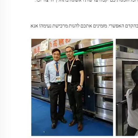
אנא שלחו מייל או השאירו הודעה ONLINE. נחזור אליכם בהקדם האפשרי. מזמינים אתכם להנות מרכישת נעימה! אנא