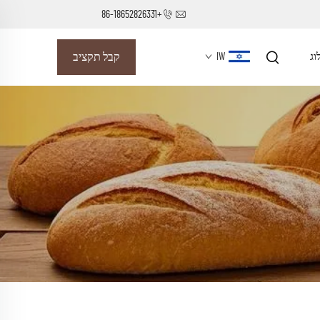
+86-18652826331
וג
IW
קבל תקציב