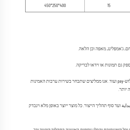
400*250*450
15
חם, ג'אמפלינג, מאפה וכן הלאה.
ק גם תמונות או וידאו לבדיקה.
תשובה: אנו מקבלים תשלומים באמצעות T/T או י酉סט יוניאן, פייפאל, אליבאבא שלוש-pay ועוד. אנו ממליצים שתבחר בשירות ערבות האמינות
 יותר.
ההתחלהبداية ועד סוף תהליך הייצור. כל מוצר ייוצר באופן מלא וינבדק