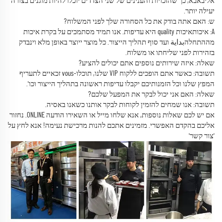
אליבאבא, כך שהזכויות והענינים של שני הצדדים יוכלו להיות מוגנים בצורה
יעילה יותר.
ש: האם אתה בודק את כל הסחורה שלך לפני המשלוח?
A: איכותאיכות quality היא עדיפות. אנו תמיד מסתמכים על בקרת איכות
מההתחלהبداية ועד סוף תהליך הייצור. כל מוצר ייוצר באופן מלא וינבדק
בזהירות לפני שליחתו או משלוח.
שאלה: איזה שירותים נוספים אתם יכולים להציע?
תשובה: כאשר אתם הופכים ללקוח VIP שלנו, תוכלו-vous זכאיים לתעריף
המפץ שלנו וכל הזמנותיכם יקבלו עדיפות ראשונה בתהליך הייצור וכו'.
שאלה: האם אני יכול לבקר את המפעל שלכם?
תשובה: אנו שמחים להזמין לקוחות לבקר אותנו כשאנו באסיה.
אם יש לכם שאלות נוספות, אנא שלחו מייל או השאירו הודעה ONLINE. נחזור
אליכם בהקדם האפשרי. מזמינים אתכם להנות מרכישת נעימה! אנא לחץ על
'צור קשר'