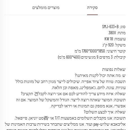
סקירה
מוצרים מומלצים
סוג: SMJ-633+B
מתח: 380V
עוצמה: 18 KW
משקל: 920 ק"ג
קוטר חיצוני: 1850*1000*1760 מ"מ
קיבולת: 3 מדפים 9 מגשימים (400*600 מ"מ)
שאלות נפוצות
ש: מה אתה יכול לקנות מאיתנו?
תשבה: טווח של ציוד אפייה. שיכולים לייצר מגוון רחב של מזונות כולל
עוגיות. עוגה, לחם, ג'אמפלינג, מאפה וכן הלאה.
שאלה: איזה מידע צריך להודיע לכם אם אני רוצה לקבל견 תקציב?
תשובה: המוצר שאתה רוצה לייצר: הגודל והמשקל של המוצר. אם זה
אפשרי, אנא מספק גם תמונות או וידאו לבדיקה.
שאלה: איך לבצע תשלום?
תשובה: אנו מקבלים תשלומים באמצעות T/T או י酉סט יוניאן, פייפאל,
אליבאבא שלוש-pay ועוד. אנו ממליצים שתבחר בשירות ערבות האמינות של