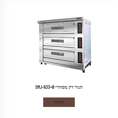
תנור דק מסחרי SMJ-633+B
חֲקִירָה