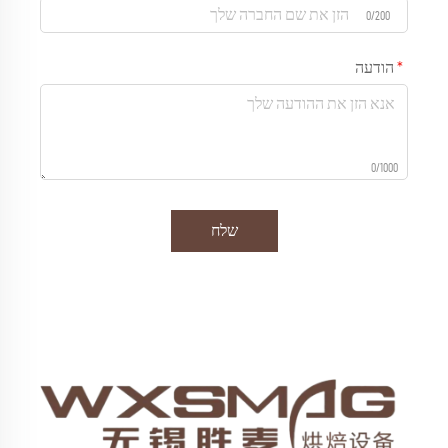
0/200
הודעה
0/1000
שלח