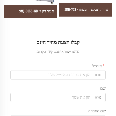
תנור קונבקציה מסחרי SMD-703
תנור דק גז SMQ-803S+NB
קבלו הצעת מחיר חינם
נציגנו ייצור איתכם קשר בקרוב.
אימייל
0/100
שם
0/100
שם החברה