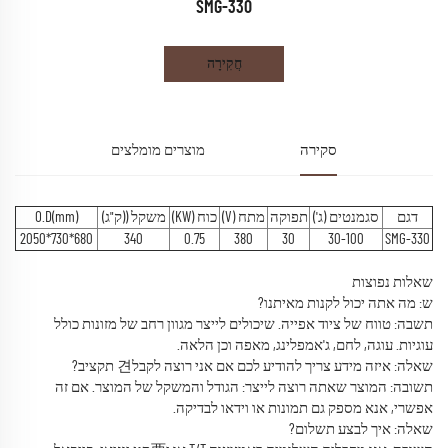
SMG-330
חֲקִירָה
סקירה
מוצרים מומלצים
דגם
סגמנטים (ג')
תפוקה
מתח (V)
כוח (KW)
משקל ((ק"ג)
O.D(mm)
680*730*2050
340
0.75
380
30
30-100
SMG-330
שאלות נפוצות
ש: מה אתה יכול לקנות מאיתנו?
תשבה: טווח של ציוד אפייה. שיכולים לייצר מגוון רחב של מזונות כולל
עוגיות. עוגה, לחם, ג'אמפלינג, מאפה וכן הלאה.
שאלה: איזה מידע צריך להודיע לכם אם אני רוצה לקבל견 תקציב?
תשובה: המוצר שאתה רוצה לייצר: הגודל והמשקל של המוצר. אם זה
אפשרי, אנא מספק גם תמונות או וידאו לבדיקה.
שאלה: איך לבצע תשלום?