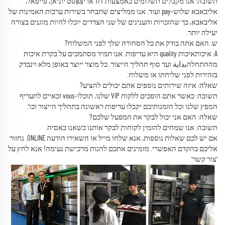
תשובה: אנו מקבלים תשלומים באמצעות T/T או י酉סט יוניאן, פייפאל,
אליבאבא שלוש-pay ועוד. אנו ממליצים שתבחר בשירות ערבות האמינות של
אליבאבא, כך שהזכויות והענינים של שני הצדדים יוכלו להיות מוגנים בצורה
יעילה יותר.
ש: האם אתה בודק את כל הסחורה שלך לפני המשלוח?
A: איכותאיכות quality היא עדיפות. אנו תמיד מסתמכים על בקרת איכות
מההתחלהبداية ועד סוף תהליך הייצור. כל מוצר ייוצר באופן מלא וינבדק
בזהירות לפני שליחתו או משלוח.
שאלה: איזה שירותים נוספים אתם יכולים להציע?
תשובה: כאשר אתם הופכים ללקוח VIP שלנו, תוכלו-vous זכאיים לתעריף
המפץ שלנו וכל הזמנותיכם יקבלו עדיפות ראשונה בתהליך הייצור וכו'.
שאלה: האם אני יכול לבקר את המפעל שלכם?
תשובה: אנו שמחים להזמין לקוחות לבקר אותנו כשאנו באסיה.
אם יש לכם שאלות נוספות, אנא שלחו מייל או השאירו הודעה ONLINE. נחזור
אליכם בהקדם האפשרי. מזמינים אתכם להנות מרכישת נעימה! אנא לחץ על
'צור קשר'