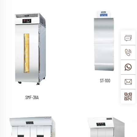
ST-100
SMF-36A