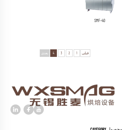
SMF-40
قبلی
1
2
3
4
بعدی
محصول CAYEGORY