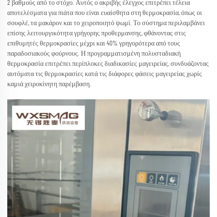
2 βαθμούς από το στόχο. Αυτός ο ακριβής έλεγχος επιτρέπει τέλεια
αποτελέσματα για πιάτα που είναι ευαίσθητα στη θερμοκρασία, όπως οι
σουφλέ, τα μακάρον και το χειροποιητό ψωμί. Το σύστημα περιλαμβάνει
επίσης λειτουργικότητα γρήγορης προθερμανσης, φθάνοντας στις
επιθυμητές θερμοκρασίες μέχρι και 40% γρηγορότερα από τους
παραδοσιακούς φούρνους. Η προγραμματισμένη πολυσταδιακή
θερμοκρασία επιτρέπει περίπλοκες διαδικασίες μαγειρείας, συνδυάζοντας
αυτόματα τις θερμοκρασίες κατά τις διάφορες φάσεις μαγειρείας χωρίς
καμιά χειροκίνητη παρέμβαση.