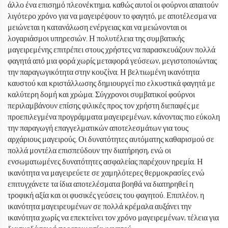
άλλο ένα επισημό πλεονέκτημα, καθώς αυτοί οι φούρνοι απαιτούν
λιγότερο χρόνο για να μαγειρέψουν το φαγητό, με αποτέλεσμα να
μειώνεται η κατανάλωση ενέργειας και να μειώνονται οι
λογαριάσμοι υπηρεσιών. Η πολυτέλεια της συμβατικής
μαγειρεμένης επιτρέπει στους χρήστες να παρασκευάζουν πολλά
φαγητά από μια φορά χωρίς μεταφορά γεύσεων, μεγιστοποιώντας
την παραγωγικότητα στην κουζίνα. Η βελτιωμένη ικανότητα
καυστού και κριστάλλωσης δημιουργεί πιο ελκυστικά φαγητά με
καλύτερη δομή και χρώμα. Σύγχρονοι συμβατικοί φούρνοι
περιλαμβάνουν επίσης φιλικές προς τον χρήστη διεπαφές με
προεπιλεγμένα προγράμματα μαγειρεμένων, κάνοντας πιο εύκολη
την παραγωγή επαγγελματικών αποτελεσμάτων για τους
αρχάριους μαγειρούς. Οι δυνατότητες αυτόματης καθαρισμού σε
πολλά μοντέλα επισπεύδουν την διατήρηση, ενώ οι
ενσωματωμένες δυνατότητες ασφαλείας παρέχουν ηρεμία. Η
ικανότητα να μαγειρεύετε σε χαμηλότερες θερμοκρασίες ενώ
επιτυγχάνετε τα ίδια αποτελέσματα βοηθά να διατηρηθεί η
τροφική αξία και οι φυσικές γεύσεις του φαγητού. Επιπλέον, η
ικανότητα μαγειρευμένων σε πολλά κρέμαλα αυξάνει την
ικανότητα χωρίς να επεκτείνει τον χρόνο μαγειρεμένων, τέλεια για