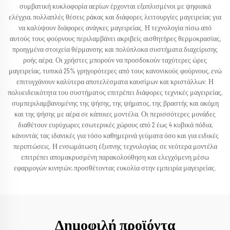
συμβατική κυκλοφορία αερίων έρχονται εξοπλισμένοι με ψηφιακά
ελέγχια, πολλαπλές θέσεις ράκας και διάφορες λειτουργίες μαγειρείας για
να καλύψουν διάφορες ανάγκες μαγειρείας. Η τεχνολογία πίσω από
αυτούς τους φούρνους περιλαμβάνει ακριβείς αισθητήρες θερμοκρασίας,
προηγμένα στοιχεία θέρμανσης και πολύπλοκα συστήματα διαχείρισης
ροής αέρα. Οι χρήστες μπορούν να προσδοκούν ταχύτερες ώρες
μαγειρείας, τυπικά 25% γρηγορότερες από τους κανονικούς φούρνους, ενώ
επιτυγχάνουν καλύτερα αποτελέσματα καυσίμων και κριστάλλων. Η
πολυειδεικότητα του συστήματος επιτρέπει διάφορες τεχνικές μαγειρείας,
συμπεριλαμβανομένης της ψήσης, της ψήματος, της βραστής και ακόμη
και της ψήσης με αέρα σε κάποιες μοντέλα. Οι περισσότερες μονάδες
διαθέτουν ευρύχωρες εσωτερικές χώρους από 2 έως 4 κυβικά πόδια,
κάνοντάς τας ιδανικές για τόσο καθημερινά γεύματα όσο και για ειδικές
περιπτώσεις. Η ενσωμάτωση έξυπνης τεχνολογίας σε νεότερα μοντέλα
επιτρέπει απομακρυσμένη παρακολούθηση και ελεγχόμενη μέσω
εφαρμογών κινητών, προσθέτοντας ευκολία στην εμπειρία μαγειρείας.
Δημοφιλή προϊόντα