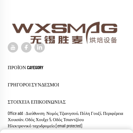
ΠΡΟΪΌΝ CAYEGORY
ΓΡΉΓΟΡΟΙ ΣΎΝΔΕΣΜΟΙ
ΣΤΟΙΧΕΊΑ ΕΠΙΚΟΙΝΩΝΊΑΣ
Office add : Διεύθυνση: Νομός Τζιανγσού, Πόλη Γουξί, Περιφέρεια
Χουισάν, Οδός Χουΐχε 5, Οδός Τσιαντζόου
Ηλεκτρονικό ταχυδρομείο:
[email protected]
Τηλέφωνο:
+86-18652826331