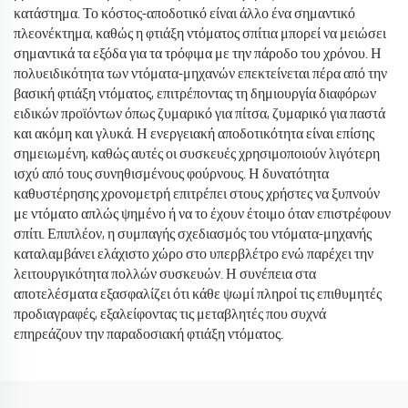
κατάστημα. Το κόστος-αποδοτικό είναι άλλο ένα σημαντικό
πλεονέκτημα, καθώς η φτιάξη ντόματος σπίτια μπορεί να μειώσει
σημαντικά τα εξόδα για τα τρόφιμα με την πάροδο του χρόνου. Η
πολυειδικότητα των ντόματα-μηχανών επεκτείνεται πέρα από την
βασική φτιάξη ντόματος, επιτρέποντας τη δημιουργία διαφόρων
ειδικών προϊόντων όπως ζυμαρικό για πίτσα, ζυμαρικό για παστά
και ακόμη και γλυκά. Η ενεργειακή αποδοτικότητα είναι επίσης
σημειωμένη, καθώς αυτές οι συσκευές χρησιμοποιούν λιγότερη
ισχύ από τους συνηθισμένους φούρνους. Η δυνατότητα
καθυστέρησης χρονομετρή επιτρέπει στους χρήστες να ξυπνούν
με ντόματο απλώς ψημένο ή να το έχουν έτοιμο όταν επιστρέφουν
σπίτι. Επιπλέον, η συμπαγής σχεδιασμός του ντόματα-μηχανής
καταλαμβάνει ελάχιστο χώρο στο υπερβλέτρο ενώ παρέχει την
λειτουργικότητα πολλών συσκευών. Η συνέπεια στα
αποτελέσματα εξασφαλίζει ότι κάθε ψωμί πληροί τις επιθυμητές
προδιαγραφές, εξαλείφοντας τις μεταβλητές που συχνά
επηρεάζουν την παραδοσιακή φτιάξη ντόματος.