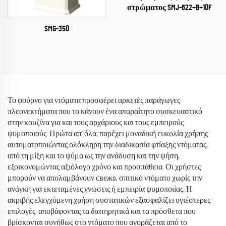
στρώματος SMJ-622+B+10F
SMG-350
Το φούρνο για ντόματα προσφέρει αρκετές παράγωγες
πλεονεκτήματα που το κάνουν ένα απαραίτητο συσκευαστικό
στην κουζίνα για και τους αρχάριους και τους εμπειρούς
ψυμοποιούς. Πρώτα απ' όλα, παρέχει μοναδική ευκολία χρήσης
αυτοματοποιώντας ολόκληρη την διαδικασία φτίαξης ντόματας,
από τη μίξη και το ψύμα ως την ανάδυση και την ψήση,
εξοικονομώντας αξιόλογο χρόνο και προσπάθεια. Οι χρήστες
μπορούν να απολαμβάνουν свежo, σπιτικό ντόματο χωρίς την
ανάγκη για εκτεταμένες γνώσεις ή εμπειρία ψυμοποιίας. Η
ακριβής ελεγχόμενη χρήση συστατικών εξασφαλίζει υγιέστερες
επιλογές, αποβάφοντας τα διατηρητικά και τα πρόσθετα που
βρίσκονται συνήθως στο ντόματο που αγοράζεται από το