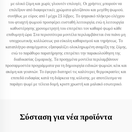
με ολικό ζύμη και χωρίς γλιουτέν επιλογές. Οι χρήστες μπορούν να
επιλέξουν από διαφορετικές χρώματα φλιτζάνιου και μεγέθη ψωμιού,
συνήθως με εύρος από 1 μέχρι 2,5 λίβρες. Το ψηφιακό πλήκτρο ελέγχου
του φτιαχτή ψωμιού προσφέρει ευσταθή λειτουργία, ενώ η λειτουργία
καθυστέρησης χρονομετρητή του επιτρέπει τον καθαρό ψωμό κάθε
επιθυμητή ώρα. Στα περισσότερα μοντέλα περιλαμβάνεται ένα πιάνο μη
υποχρεωτικής κολλώσεως για εύκολη καθαρισμού και τηρήσεως. Το
καταπλήτρο αναμίγματος εξασφαλίζει ολοκληρωμένη αναμίξη της ζύμης,
ενώ το παράθυρο παρατήρησης επιτρέπει την παρακολούθηση της
διαδικασίας ζυμαρικής. Τα προηγμένα μοντέλα περιλαμβάνουν
προσαρμοστέα προγράμματα για τη δημιουργία ειδικών ψωμιών, κέικ και
ακόμη και γειανιών. Το έφεργο διατηρεί τις καλύτερες θερμοκρασίες και
επιπεδά ευδαφίας κατά τη διάρκεια της κύλισης, με αποτέλεσμα να
παράγει ψωμί με τέλεια δομή, κρισπ χρωστή και μαλακό εσωτερικό.
Σύσταση για νέα προϊόντα