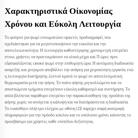
Χαρακτηριστικά Οἰκονομίας
Χρόνου και Εύκολη Λειτουργία
Το φούρνο για ψωμί ενσωματώνει αρκετές προδιαγραφές που
σχεδιάστηκαν για να μεγιστοποιήσουν την ευκολία και την
αποτελειωτικότητα. Η λειτουργία καθυστέρησης χρονομετρή επιτρέπει
στους χρήστες να προετοιμάσουν τα υλικά μέχρι και 13 ώρες πριν,
εξασφαλίζοντας свежό ψωμί στην επιθυμητή ώρα. Η αυτόματη διαδικασία
αναμιξής και χυτριμού αποβάλλει την ανάγκη για χειροκίνητη εργασία, ενώ
η λειτουργία διατήρησης ζεστού κρατά το ψωμί σε αποτελεσματική
θερμοκρασία μετά την ψήση. Το πιάτο ψήσης μη-κολλώμενο και τα
αποσπώμενα τμήματα επιτρέπουν εύκολη καθαρισμό και συντήρηση. Το
απλά βλέπεται παράθυρο επιτρέπει την παρακολούθηση της προόδου της
ψήσης χωρίς να ανοίγεται η κάλυψη και να διατάρασσεται η διαδικασία.
Το ευαίσθητο πλήττρο ελέγχου με οθόνη LCD παρέχει σαφή ανατροφή
πληροφοριών για την πρόοδο κύκλου και το υπόλοιπο χρόνο, κάνοντάς το
προσβάσιμο για χρήστες κάθε επιπέδου δεξιότητας.