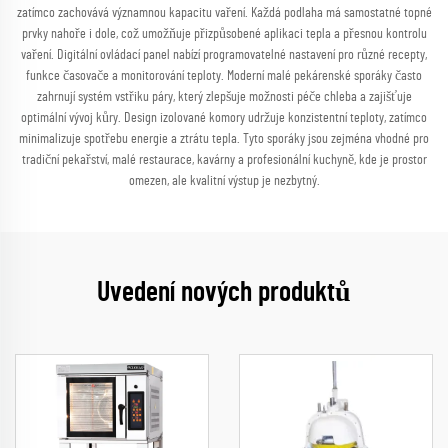
zatímco zachovává významnou kapacitu vaření. Každá podlaha má samostatné topné
prvky nahoře i dole, což umožňuje přizpůsobené aplikaci tepla a přesnou kontrolu
vaření. Digitální ovládací panel nabízí programovatelné nastavení pro různé recepty,
funkce časovače a monitorování teploty. Moderní malé pekárenské sporáky často
zahrnují systém vstřiku páry, který zlepšuje možnosti péče chleba a zajišťuje
optimální vývoj kůry. Design izolované komory udržuje konzistentní teploty, zatímco
minimalizuje spotřebu energie a ztrátu tepla. Tyto sporáky jsou zejména vhodné pro
tradiční pekařství, malé restaurace, kavárny a profesionální kuchyně, kde je prostor
omezen, ale kvalitní výstup je nezbytný.
Uvedení nových produktů