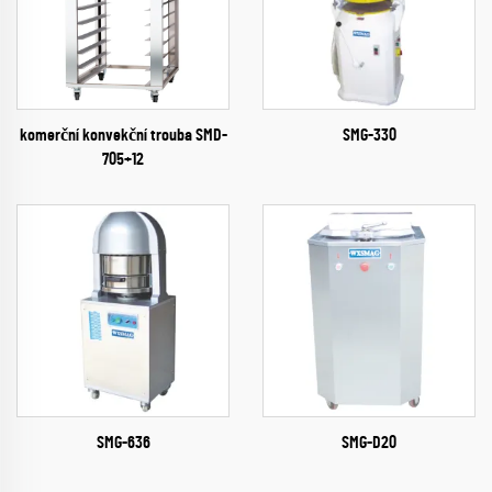
komerční konvekční trouba SMD-
SMG-330
705+12
SMG-636
SMG-D20