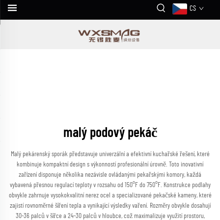
CS
malý podový pekáč
Malý pekárenský sporák představuje univerzální a efektivní kuchařské řešení, které
kombinuje kompaktní design s výkonností profesionální úrovně. Toto inovativní
zařízení disponuje několika nezávisle ovládanými pekařskými komory, každá
vybavená přesnou regulací teploty v rozsahu od 150°F do 750°F. Konstrukce podlahy
obvykle zahrnuje vysokokvalitní nerez ocel a specializované pekačské kameny, které
zajistí rovnoměrné šíření tepla a vynikající výsledky vaření. Rozměry obvykle dosahují
30-36 palců v šířce a 24-30 palců v hloubce, což maximalizuje využití prostoru,