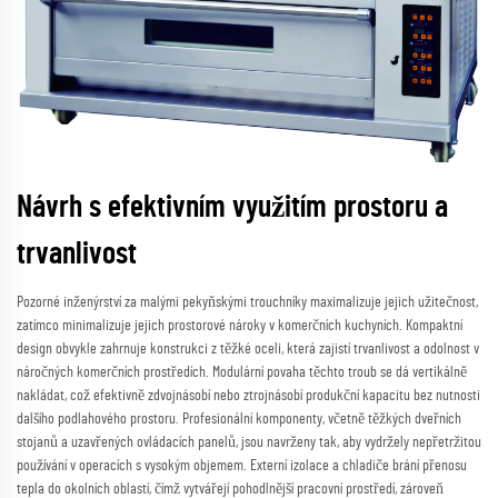
Návrh s efektivním využitím prostoru a
trvanlivost
Pozorné inženýrství za malými pekyňskými trouchníky maximalizuje jejich užitečnost,
zatímco minimalizuje jejich prostorové nároky v komerčních kuchyních. Kompaktní
design obvykle zahrnuje konstrukci z těžké oceli, která zajistí trvanlivost a odolnost v
náročných komerčních prostředích. Modulární povaha těchto troub se dá vertikálně
nakládat, což efektivně zdvojnásobí nebo ztrojnásobí produkční kapacitu bez nutnosti
dalšího podlahového prostoru. Profesionální komponenty, včetně těžkých dveřních
stojanů a uzavřených ovládacích panelů, jsou navrženy tak, aby vydržely nepřetržitou
používání v operacích s vysokým objemem. Externí izolace a chladiče brání přenosu
tepla do okolních oblastí, čímž vytvářejí pohodlnější pracovní prostředí, zároveň