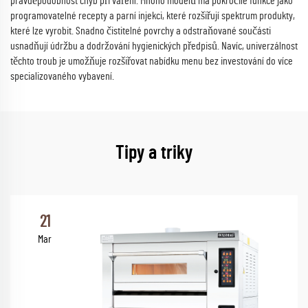
pravděpodobnost chyb při vaření. Mnoho modelů má pokročilé funkce jako
programovatelné recepty a parní injekci, které rozšiřují spektrum produkty,
které lze vyrobit. Snadno čistitelné povrchy a odstraňované součásti
usnadňují údržbu a dodržování hygienických předpisů. Navíc, univerzálnost
těchto troub je umožňuje rozšiřovat nabídku menu bez investování do více
specializovaného vybavení.
Tipy a triky
21
Mar