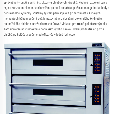
správného tvrdnutí a vnitřní struktury u chlebových výrobků. Rochné rozdělení tepla
zajistí konzistentní nabarvení a vaření po celé pekařské ploše, eliminuje horké body a
nepravidelné výsledky. Volitelný systém parní injekce přidá vlhkost v klíčových
momentech během pečení, což je nezbytné pro dosažení dokonalého tvrdnutí u
kulinářského chleba a udržení správné úrovně vlhkosti pro různé pekařské výrobky.
Tato univerzálnost umožňuje podnikům vyrobit širokou škálu produktů, od pizz a
chlébů po koláče a pečené položky, vše v jedné jednotce.