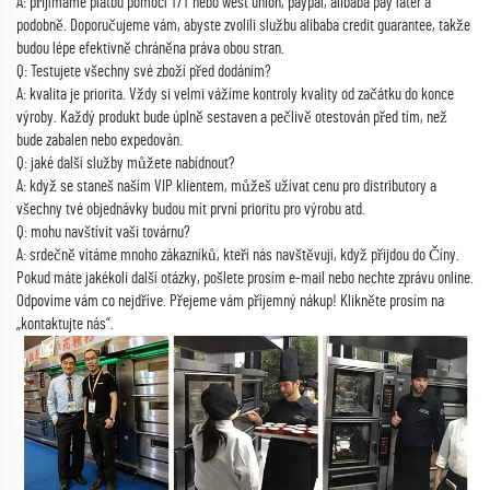
A: přijímáme platbu pomocí T/T nebo west union, paypal, alibaba pay later a
podobně. Doporučujeme vám, abyste zvolili službu alibaba credit guarantee, takže
budou lépe efektivně chráněna práva obou stran.
Q: Testujete všechny své zboží před dodáním?
A: kvalita je priorita. Vždy si velmi vážíme kontroly kvality od začátku do konce
výroby. Každý produkt bude úplně sestaven a pečlivě otestován před tím, než
bude zabalen nebo expedován.
Q: jaké další služby můžete nabídnout?
A: když se staneš naším VIP klientem, můžeš užívat cenu pro distributory a
všechny tvé objednávky budou mít první prioritu pro výrobu atd.
Q: mohu navštívit vaši továrnu?
A: srdečně vítáme mnoho zákazníků, kteří nás navštěvují, když přijdou do Číny.
Pokud máte jakékoli další otázky, pošlete prosím e-mail nebo nechte zprávu online.
Odpovíme vám co nejdříve. Přejeme vám příjemný nákup! Klikněte prosím na
„kontaktujte nás“.