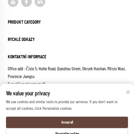
PRODUKT CAYEGORY
RYCHLÉ ODKAZY
KONTAKTNÍ INFORMACE
Office add : Číslo 5, Huihe Road, Qianzhou Street, Okrsek Huishan, Město Wuxi,
Provincie Jiangsu
E-mail:
[email protected]
Telepon:
+86-18652826331
We value your privacy
We use cookies and similar tools to provide our services. If you don't want to
Copyright © 2026 wuxi sheng mai machinery co.,ltd. Všechna práva
accept all cookies, click Personalize cookies.
vyhrazena.
Zásady ochrany osobních údajů
Accept all
Personalize cookies