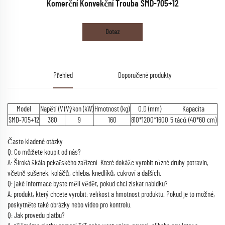
Komerční Konvekční Trouba SMD-705+12
Dotaz
Přehled
Doporučené produkty
Model
Napětí (V)
Výkon (kW)
Hmotnost (kg)
O.D (mm)
Kapacita
SMD-705+12
380
9
160
810*1200*1600
5 táců (40*60 cm)
Často kladené otázky
Q: Co můžete koupit od nás?
A: Široká škála pekařského zařízení. Které dokáže vyrobit různé druhy potravin,
včetně sušenek, koláčů, chleba, knedlíků, cukroví a dalších.
Q: jaké informace byste měli vědět, pokud chci získat nabídku?
A: produkt, který chcete vyrobit: velikost a hmotnost produktu. Pokud je to možné,
poskytněte také obrázky nebo video pro kontrolu.
Q: Jak provedu platbu?