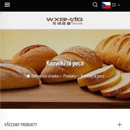
CS
Konvekční pece
Domovská stránka
>
Produkty
>
Konvekční pece
VŠECHNY PRODUKTY