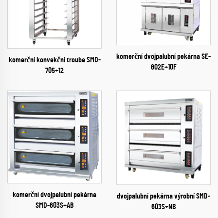
komerční dvojpalubní pekárna SE-
komerční konvekční trouba SMD-
602E+10F
705+12
komerční dvojpalubní pekárna
dvojpalubní pekárna výrobní SMD-
SMD-603S+AB
603S+NB