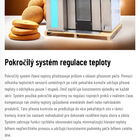
Pokročilý systém regulace teploty
Pokročilý systém řízení teploty představuje průlom v oblasti přesnosti péče. Pomocí
několika teplotních senzorů umístěných po celé pekařské komoře udržuje přesné
teploty s odchylkou pouze 1 stupeň, čímž zajišťuje konzistentní výsledky ve každé
sérii. Systém používá pokročilé algoritmy na regulaci topivých prvků v reálném čase,
kompenzuje tak změny teploty způsobené otevíráním dveří nebo nahráváním
produktů. Tato přesná kontrola se prodlužuje do více pekařských zón v rámci
komory, které lze nastavit individuálně pro dokonalé rozdělení tepla shora a zdola.
Systém zahrnuje funkci rychlého obnovování tepla, minimalizující klesání teploty
během nepřetržitého provozu a udržující konzistentní podmínky péče během celého
dne.