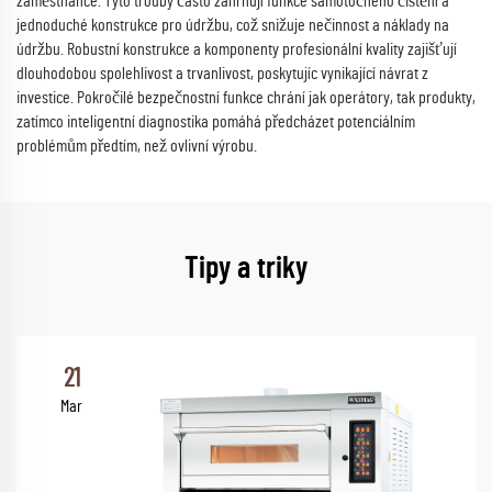
zaměstnance. Tyto trouby často zahrnují funkce samotočného čištění a
jednoduché konstrukce pro údržbu, což snižuje nečinnost a náklady na
údržbu. Robustní konstrukce a komponenty profesionální kvality zajišťují
dlouhodobou spolehlivost a trvanlivost, poskytujíc vynikající návrat z
investice. Pokročilé bezpečnostní funkce chrání jak operátory, tak produkty,
zatímco inteligentní diagnostika pomáhá předcházet potenciálním
problémům předtím, než ovlivní výrobu.
Tipy a triky
21
Mar