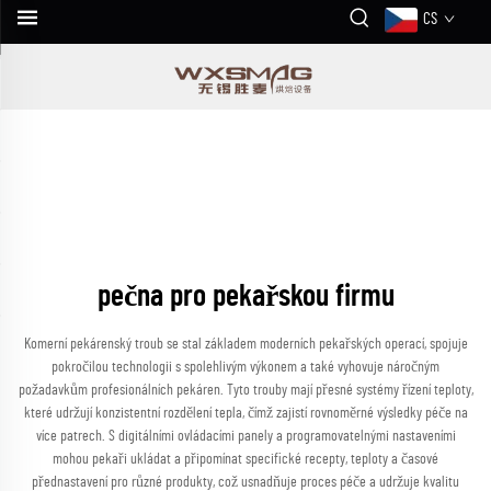
CS
pečna pro pekařskou firmu
Komerní pekárenský troub se stal základem moderních pekařských operací, spojuje
pokročilou technologii s spolehlivým výkonem a také vyhovuje náročným
požadavkům profesionálních pekáren. Tyto trouby mají přesné systémy řízení teploty,
které udržují konzistentní rozdělení tepla, čímž zajistí rovnoměrné výsledky péče na
více patrech. S digitálními ovládacími panely a programovatelnými nastaveními
mohou pekaři ukládat a připomínat specifické recepty, teploty a časové
přednastavení pro různé produkty, což usnadňuje proces péče a udržuje kvalitu