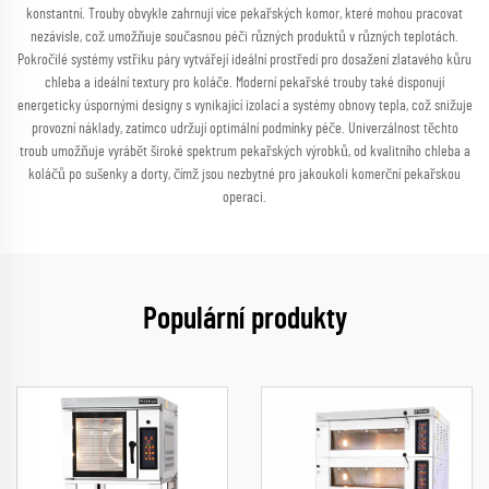
konstantní. Trouby obvykle zahrnují více pekařských komor, které mohou pracovat
nezávisle, což umožňuje současnou péči různých produktů v různých teplotách.
Pokročilé systémy vstřiku páry vytvářejí ideální prostředí pro dosažení zlatavého kůru
chleba a ideální textury pro koláče. Moderní pekařské trouby také disponují
energeticky úspornými designy s vynikající izolací a systémy obnovy tepla, což snižuje
provozní náklady, zatímco udržují optimální podmínky péče. Univerzálnost těchto
troub umožňuje vyrábět široké spektrum pekařských výrobků, od kvalitního chleba a
koláčů po sušenky a dorty, čímž jsou nezbytné pro jakoukoli komerční pekařskou
operaci.
Populární produkty