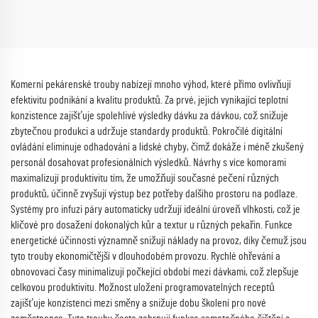
Komerní pekárenské trouby nabízejí mnoho výhod, které přímo ovlivňují
efektivitu podnikání a kvalitu produktů. Za prvé, jejich vynikající teplotní
konzistence zajišťuje spolehlivé výsledky dávku za dávkou, což snižuje
zbytečnou produkci a udržuje standardy produktů. Pokročilé digitální
ovládání eliminuje odhadování a lidské chyby, čímž dokáže i méně zkušený
personál dosahovat profesionálních výsledků. Návrhy s více komorami
maximalizují produktivitu tím, že umožňují současné pečení různých
produktů, účinně zvyšují výstup bez potřeby dalšího prostoru na podlaze.
Systémy pro infuzi páry automaticky udržují ideální úroveň vlhkosti, což je
klíčové pro dosažení dokonalých kůr a textur u různých pekařin. Funkce
energetické účinnosti významně snižují náklady na provoz, díky čemuž jsou
tyto trouby ekonomičtější v dlouhodobém provozu. Rychlé ohřevání a
obnovovací časy minimalizují počkející období mezi dávkami, což zlepšuje
celkovou produktivitu. Možnost uložení programovatelných receptů
zajišťuje konzistenci mezi směny a snižuje dobu školení pro nové