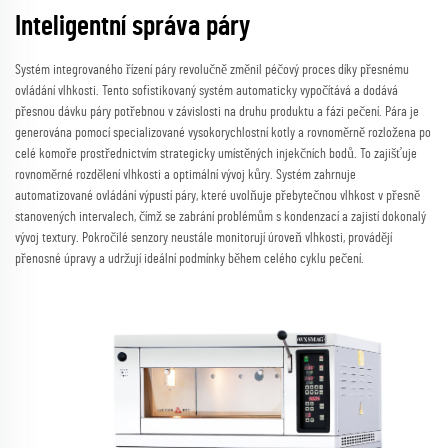
Inteligentní správa páry
Systém integrovaného řízení páry revolučně změnil péčový proces díky přesnému
ovládání vlhkosti. Tento sofistikovaný systém automaticky vypočítává a dodává
přesnou dávku páry potřebnou v závislosti na druhu produktu a fázi pečení. Pára je
generována pomocí specializované vysokorychlostní kotly a rovnoměrně rozložena po
celé komoře prostřednictvím strategicky umístěných injekčních bodů. To zajišťuje
rovnoměrné rozdělení vlhkosti a optimální vývoj kůry. Systém zahrnuje
automatizované ovládání výpustí páry, které uvolňuje přebytečnou vlhkost v přesně
stanovených intervalech, čímž se zabrání problémům s kondenzací a zajistí dokonalý
vývoj textury. Pokročilé senzory neustále monitorují úroveň vlhkosti, provádějí
přenosné úpravy a udržují ideální podmínky během celého cyklu pečení.