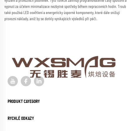
vytížení a provozních podmínek. Tyto funkce zahrnují programovatelné časy spuštění a
vypnutí za účelem minimalizace nezbytné spotřeby během nepracovních hodin. Troub
také používá LED osvětlení a energeticky úsporné komponenty, které dále snižují
provozní náklady, aniž by se dotkly vynikajících výsledků při péči.
PRODUKT CAYEGORY
RYCHLÉ ODKAZY