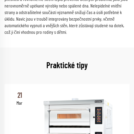
nerovnoměrně upékané výrobky nebo spálené dna. Nelepidelné vnitřní
strany a odstraňitelné součásti významně snižují čas a úsilí potřebné k
úklidu. Navíc jsou v troubě integrovány bezpečnostní prvky, včetně
automatického vypnutí a vnějších stěn, které zůstávají studené na dotek,
což ji činí vhodnou pro rodiny s dětmi.
Praktické tipy
21
Mar