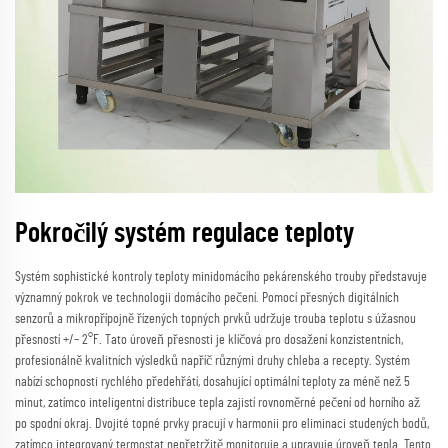
Pokročilý systém regulace teploty
Systém sophistické kontroly teploty minidomácího pekárenského trouby představuje
významný pokrok ve technologii domácího pečení. Pomocí přesných digitálních
senzorů a mikropřípojně řízených topných prvků udržuje trouba teplotu s úžasnou
přesností +/– 2°F. Tato úroveň přesnosti je klíčová pro dosažení konzistentních,
profesionálně kvalitních výsledků napříč různými druhy chleba a recepty. Systém
nabízí schopnosti rychlého předehřátí, dosahující optimální teploty za méně než 5
minut, zatímco inteligentní distribuce tepla zajistí rovnoměrné pečení od horního až
po spodní okraj. Dvojité topné prvky pracují v harmonii pro eliminaci studených bodů,
zatímco integrovaný termostat nepřetržitě monitoruje a upravuje úroveň tepla. Tento