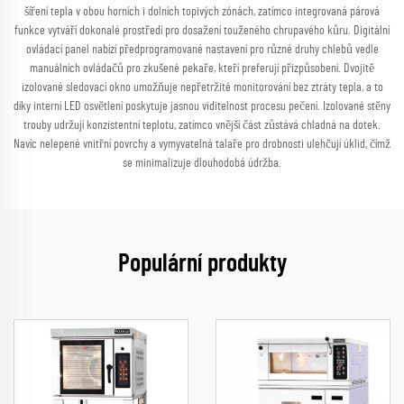
šíření tepla v obou horních i dolních topivých zónách, zatímco integrovaná párová
funkce vytváří dokonalé prostředí pro dosažení touženého chrupavého kůru. Digitální
ovládací panel nabízí předprogramované nastavení pro různé druhy chlebů vedle
manuálních ovládačů pro zkušené pekaře, kteří preferují přizpůsobení. Dvojitě
izolované sledovací okno umožňuje nepřetržité monitorování bez ztráty tepla, a to
díky interní LED osvětlení poskytuje jasnou viditelnost procesu pečení. Izolované stěny
trouby udržují konzistentní teplotu, zatímco vnější část zůstává chladná na dotek.
Navíc nelepené vnitřní povrchy a vymyvatelná talaře pro drobnosti ulehčují úklid, čímž
se minimalizuje dlouhodobá údržba.
Populární produkty