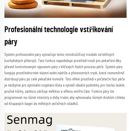
Profesionální technologie vstřikování
páry
Systém profesionální páry vyznačuje tento minidrožďový troubek od běžných
kuchyňských přístrojů. Tato funkce napodobuje prostředí troub pro pekařství díky
přesně kontrolovaným výpustem páry v klíčových fázích procesu péče. Systém páry
funguje prostřednictvím vlastní vodní nádrže a přesnostních trysk, které rovnoměrně
distribuují páru po celé pekařské komoře. Toto vlhké prostředí v počáteční fázi péče
je nezbytné pro optimální rozpínání těsta a vytváří ideální podmínky pro tvorbu lesklé,
pružné kůrky, zatímco udržuje měkkou a vlhkou vnitřní část. Funkce páry lze
programovat na různé intenzity a doby trvání, aby vyhovovala různým druhům chleba
od křupavých baget do měkkých večeřních roládků.