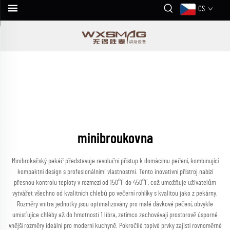
CS
minibroukovna
Minibrokařský pekáč představuje revoluční přístup k domácímu pečení, kombinující
kompaktní design s profesionálními vlastnostmi. Tento inovativní přístroj nabízí
přesnou kontrolu teploty v rozmezí od 150°F do 450°F, což umožňuje uživatelům
vytvářet všechno od kvalitních chlebů po večerní rohlíky s kvalitou jako z pekárny.
Rozměry vnitra jednotky jsou optimalizovány pro malé dávkové pečení, obvykle
umisťujíce chléby až do hmotnosti 1 libra, zatímco zachovávají prostorově úsporné
vnější rozměry ideální pro moderní kuchyně. Pokročilé topivé prvky zajistí rovnoměrné