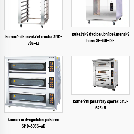
pekařský dvojpalubní pekárenský
komerční konvekční trouba SMD-
horní SE-601+12F
705+12
komerční pekařský sporák SMJ-
623+B
komerční dvojpalubní pekárna
SMD-603S+AB