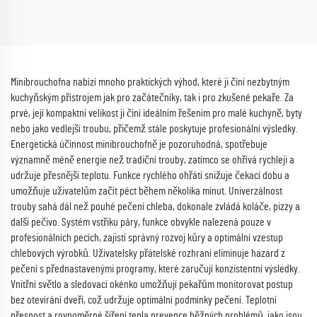
Minibrouchofna nabízí mnoho praktických výhod, které ji činí nezbytným
kuchyňským přístrojem jak pro začátečníky, tak i pro zkušené pekaře. Za
prvé, její kompaktní velikost ji činí ideálním řešením pro malé kuchyně, byty
nebo jako vedlejší troubu, přičemž stále poskytuje profesionální výsledky.
Energetická účinnost minibrouchofně je pozoruhodná, spotřebuje
významně méně energie než tradiční trouby, zatímco se ohřívá rychleji a
udržuje přesnější teplotu. Funkce rychlého ohřátí snižuje čekací dobu a
umožňuje uživatelům začít péct během několika minut. Univerzálnost
trouby sahá dál než pouhé pečení chleba, dokonale zvládá koláče, pizzy a
další pečivo. Systém vstřiku páry, funkce obvykle nalezená pouze v
profesionálních pecích, zajistí správný rozvoj kůry a optimální vzestup
chlebových výrobků. Uživatelsky přátelské rozhraní eliminuje hazard z
pečení s přednastavenými programy, které zaručují konzistentní výsledky.
Vnitřní světlo a sledovací okénko umožňují pekařům monitorovat postup
bez otevírání dveří, což udržuje optimální podmínky pečení. Teplotní
přesnost a rovnoměrné šíření tepla prevence běžných problémů, jako jsou