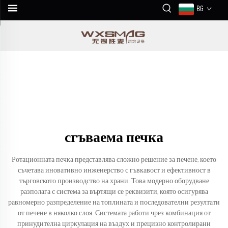
BG
сгъваема печка
Ротационната печка представлява сложно решение за печене, което
съчетава иновативно инженерство с гъвкавост и ефективност в
търговското производство на храни. Това модерно оборудване
разполага с система за въртящи се реквизити, която осигурява
равномерно разпределение на топлината и последователни резултати
от печене в няколко слоя. Системата работи чрез комбинация от
принудителна циркулация на въздух и прецизно контролирани