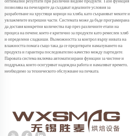
оптимални резултати при различни видове продукти. Тази функция
позволява на печеларите да създават идеалните условия за
разработване на хрустящи корици на хляба, като съхраняват меките и
увлажnenите вътрешни части. Системата може да бъде програмирана
да доставя конкретни количества пар през различните етапи на
процеса на печене, което е критично за продукти като ремеслен хляб
и определени сладкиши. Възможността за контрол върху нивата на
влажността помага също така да се предотврати намалуването на
продукта и гарантира последователно качество между партидите.
Паровата система включва автоматизирани функции за чистене и
поддръжка, които осигуряват надеждна работа и намаляват времето,
необходимо за техническото обслужване на печката.