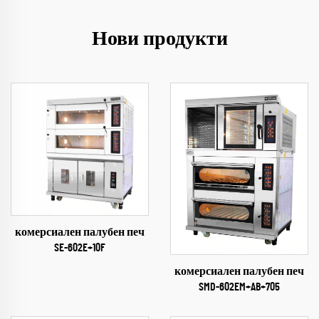
Нови продукти
комерсиален палубен печ
SE-602E+10F
комерсиален палубен печ
SMD-602EM+AB+705