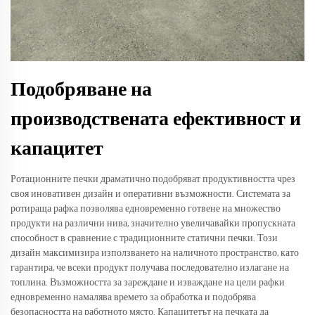
Подобряване на
производствената ефективност и
капацитет
Ротационните печки драматично подобряват продуктивността чрез
своя иновативен дизайн и оперативни възможности. Системата за
ротираща рафка позволява едновременно готвене на множество
продукти на различни нива, значително увеличавайки пропускната
способност в сравнение с традиционните статични печки. Този
дизайн максимизира използването на наличното пространство, като
гарантира, че всеки продукт получава последователно излагане на
топлина. Възможността за зареждане и изваждане на цели рафки
едновременно намалява времето за обработка и подобрява
безопасността на работното място. Капацитетът на печката да