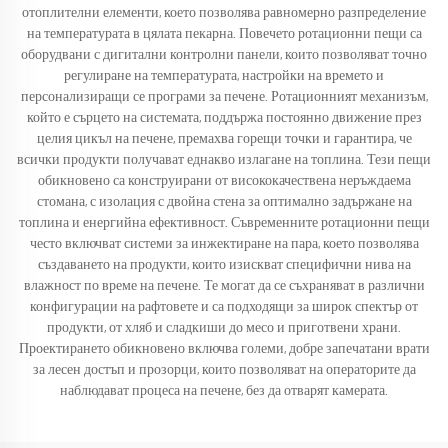
отоплителни елементи, което позволява равномерно разпределение
на температурата в цялата пекарна. Повечето ротационни пещи са
оборудвани с дигитални контролни панели, които позволяват точно
регулиране на температурата, настройки на времето и
персонализиращи се програми за печене. Ротационният механизъм,
който е сърцето на системата, поддържа постоянно движение през
целия цикъл на печене, премахва горещи точки и гарантира, че
всички продукти получават еднакво излагане на топлина. Тези пещи
обикновено са конструирани от висококачествена неръждаема
стомана, с изолация с двойна стена за оптимално задържане на
топлина и енергийна ефективност. Съвременните ротационни пещи
често включват системи за инжектиране на пара, което позволява
създаването на продукти, които изискват специфични нива на
влажност по време на печене. Те могат да се съхраняват в различни
конфигурации на рафтовете и са подходящи за широк спектър от
продукти, от хляб и сладкиши до месо и приготвени храни.
Проектирането обикновено включва големи, добре запечатани врати
за лесен достъп и прозорци, които позволяват на операторите да
наблюдават процеса на печене, без да отварят камерата.