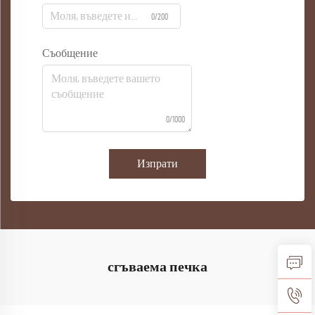
0/200
Съобщение
0/1000
Изпрати
сгъваема печка