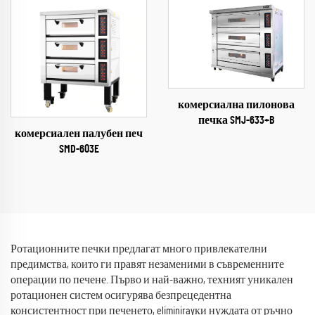
комерсиална пилонова
печка SMJ-633+B
комерсиален палубен печ
SMD-603E
Ротационните печки предлагат много привлекателни
предимства, които ги правят незаменими в съвременните
операции по печене. Първо и най-важно, техният уникален
ротационен систем осигурява безпрецедентна
консистентност при печенето, eliminirayки нуждата от ръчно