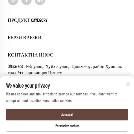
ПРОДУКТ CAYEGORY
БЪРЗИ ВРЪЗКИ
КОНТАКТНА ИНФО
Office add : №5, улица Хуйхе, улица Цяньчжоу, район Хуишан,
град Уси, провинция Цзянсу
Имейл:
[email protected]
We value your privacy
Телефон:
+86-18652826331
We use cookies and similar tools to provide our services. If you don't want to
Всички права запазени © 2025 wuxi sheng mai machinery co.,ltd.
accept all cookies, click Personalize cookies.
Политика за поверителност
Accept all
Personalize cookies