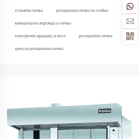
сгъваема печка
ротационна печка на стойка
комерсиална въртяща се печка
електричен вращащ се котл
ротационна печка
цена на ротационна печка