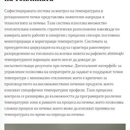
Софистицираната система за контрол на температурата в
ротационните печки представлява значителен напредък в
технологията за печење. Тази система използва множество
отоплительни елементи, стратегически разположени навсякъде по
камерата, които работят в синергия с прецизни сензори, постоянно
мониториращи и коригиращи температурите. Системата за
принудителна циркулация на въздуха гарантира равномерно
разпределение на топлината на всички нивета на рафовете, eliminirajki
температурните вариации, които могат да доведат до
несъответстващи резултати при печење. Дигиталният интерфейс за
управление позволява на операторите да задават и поддържат точни
температури с минимално отклонение, което е критично за
производството на висококачествени печении продукти, които
изискват специфични температурни профили. Тази прецизна
контрола се разширява до възможността да програмирате различни
температурни зони в рамките на процеса на печење, което позволява
сложни процеси на печење, които може да изискват промяна на
температурата по време на периода на печење.