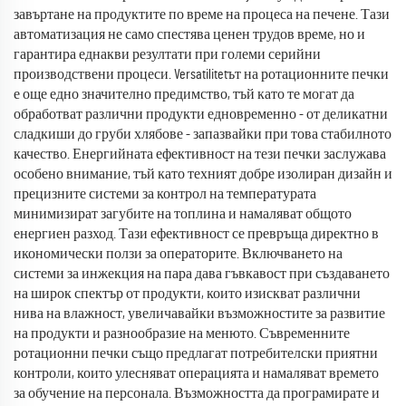
завъртане на продуктите по време на процеса на печене. Тази
автоматизация не само спестява ценен трудов време, но и
гарантира еднакви резултати при големи серийни
производствени процеси. Versatilitetът на ротационните печки
е още едно значително предимство, тъй като те могат да
обработват различни продукти едновременно - от деликатни
сладкиши до груби хлябове - запазвайки при това стабилното
качество. Енергийната ефективност на тези печки заслужава
особено внимание, тъй като техният добре изолиран дизайн и
прецизните системи за контрол на температурата
минимизират загубите на топлина и намаляват общото
енергиен разход. Тази ефективност се превръща директно в
икономически ползи за операторите. Включването на
системи за инжекция на пара дава гъвкавост при създаването
на широк спектър от продукти, които изискват различни
нива на влажност, увеличавайки възможностите за развитие
на продукти и разнообразие на менюто. Съвременните
ротационни печки също предлагат потребителски приятни
контроли, които улесняват операцията и намаляват времето
за обучение на персонала. Възможността да програмирате и