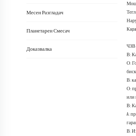
Мощн
Тегл
Месен Разгладач
Нару
Кapa
Планетарен Смесач
ЧЗВ
Доказвалка
В: К
О: Г
биск
В: к
О: п
или 
В: К
A: п
гара
В: И