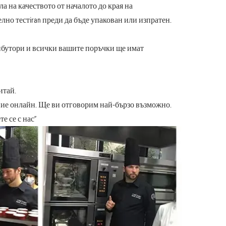
а на качеството от началото до края на
но тестiran преди да бъде упакован или изпратен.
трибутори и всички вашите поръчки ще имат
итай.
ние онлайн. Ще ви отговорим най-бързо възможно.
е се с нас“