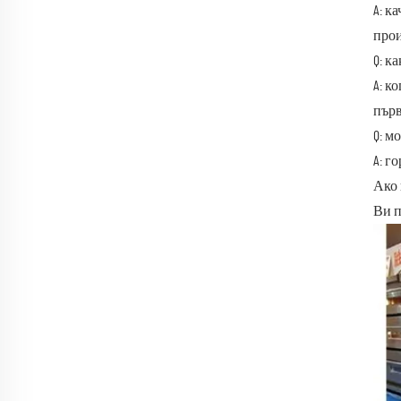
A: к
прои
Q: к
A: к
първ
Q: м
A: г
Ако 
Ви п