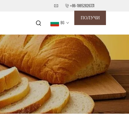
+86-18652826331
ПОЛУЧИ
BG
ОФЕРТА