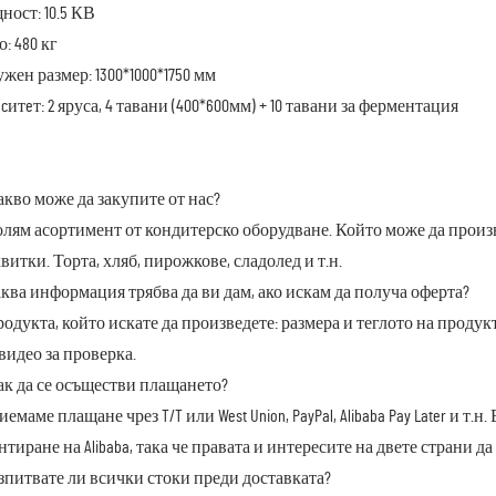
ост: 10.5 КВ
о: 480 кг
жен размер: 1300*1000*1750 мм
cитeт: 2 яруса, 4 тавани (400*600мм) + 10 тавани за ферментация
акво може да закупите от нас?
олям асортимент от кондитерско оборудване. Който може да прои
витки. Торта, хляб, пирожкове, сладолед и т.н.
аква информация трябва да ви дам, ако искам да получа оферта?
родукта, който искате да произведете: размера и теглото на проду
видео за проверка.
ак да се осъществи плащането?
риемаме плащане чрез T/T или West Union, PayPal, Alibaba Pay Later и 
нтиране на Alibaba, така че правата и интересите на двете страни 
зпитвате ли всички стоки преди доставката?