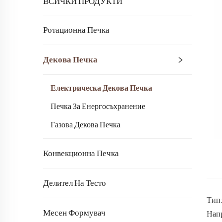
ВСИЧКИ ПРОДУКТИ
Ротационна Печка
Декова Печка
Електрическа Декова Печка
Печка За Енергосъхранение
Газова Декова Печка
Конвекционна Печка
Делител На Тесто
Тип:
Месен Формувач
Напр