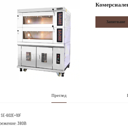
Комерсиален
Запитване
Преглед
 SE-602E+10F
ежение: 380В