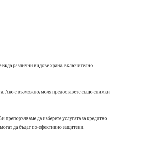
звежда различни видове храна, включително
кта. Ако е възможно, моля предоставете също снимки
т.н. Ви препоръчваме да изберете услугата за кредитно
да могат да бъдат по-ефективно защитени.