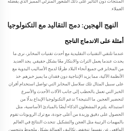
المنتجات دون التأثير على ذلك الشعور المنزلي المميز الذي يفضله
العملاء.
النهج الهجين: دمج التقاليد مع التكنولوجيا
أمثلة على الاندماج الناجح
عندما تلتقي التقنيات التقليدية مع أحدث تقنيات المخابز، نرى ما
يحدث عندما يعمل التراث والابتكار معًا بشكل حقيقي. يجد العديد
من المخابز في جميع أنحاء البلاد طرقًا لدمج الأساليب اليدوية مع
الأنظمة الآلية، مما يزيد الإنتاجية دون فقدان ما يميز خبزهم. خذ
على سبيل المثال تلك سلاسل المخابز التي تواصل استخدام أفران
الخبز التي تعمل بالحطب إلى جانب الآلات الأحدث والأسرع
لتحضير العجين. ما النتيجة؟ تدعم التكنولوجيا الإبداع بدلًا من
استبداله. يلتزم المشغلون الذكاء أيضًا بالمبادئ الأساسية، مثل
الحصول على دقيق وزبدة من أعلى جودة، مع ترك الروبوتات تقوم
بالمهمات الرتيبة مثل العجن والتشكيل. تتحدث النتائج في العالم
الواقعي عن نفسها. تنخفض تكاليف العمالة بشكل ملحوظ وتتحسن