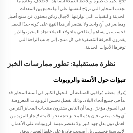
تُنتج بكميات كبيرة. ويلاحظ العملاء أيضًا هذا الاختلاف. وعادةً ما
تجذب المخابز التي تروّج لنفسها على أنها تجمع بين المعدات
الحديثة والتقنيات التي توارثتها الأجيال زبائن يبحثون عن منتج أصيل
ومعاصر في آنٍ واحد. ولا يقتصر أثر هذا النهج على كونه جيدًا للعمل
فحسب، بل يساهم أيضًا في بناء ولاء العملاء تجاه المخبز، والذين
يقدرون الحرفة المُضفَرة في كل منتج، إلى جانب الراحة التي
توفرها الأدوات الحديثة.
نظرة مستقبلية: تطور ممارسات الخبز
تنبؤات حول الأتمتة والروبوتات
يُدرك معظم مُراقبي الصناعة أن التحول الكبير في أتمتة المخابز قد
بدأ في جميع أنحاء البلاد، وذلك بفضل تحسن الروبوتات المعروضة
في السوق مؤخرًا. وبما أن الناس يشترون منتجات المخابز أكثر من
أي وقت مضى، فإن هذه المخابز تتجه نحو الأتمتة لإنجاز المزيد من
العمل دون بذل جهد كبير. ولا تقتصر مهمة الروبوتات على الأعمال
الأساسية فحسب، بل أصبحت قادرة على خلط العجين بدقة،