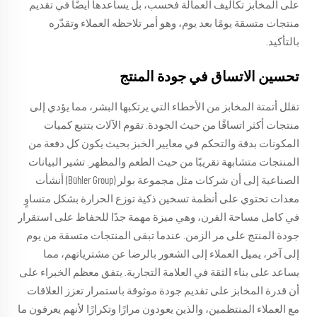
على المخابز تكاليف العمالة فحسب، بل يساعدها أيضًا في تقديم
منتجات متسقة يومًا بعد يوم، وهو أمر تلاحظه العملاء وتقدّره
بالتأكيد.
تحسين الاتساق في جودة المنتج
تقلل أتمتة المخابز من الأخطاء التي يرتكبها البشر، مما يؤدي إلى
منتجات أكثر اتساقًا من حيث الجودة. تقوم الآلات بتتبع كميات
المكونات بدقة والتحكم في معايير الخبز بحيث يكون كل دفعة من
المنتجات متشابهة تقريبًا من حيث الطعم والمظهر. تشير البيانات
الصناعية إلى أن شركات مثل مجموعة بولر (Bühler Group) أنشأت
معدات تحتوي على أنظمة تسخين ذكية توزع الحرارة بشكل متساوٍ
في كامل مساحة الفرن، وهي ميزة مهمة جدًا للحفاظ على استقرار
جودة المنتج على مر الزمن. عندما تبقى المنتجات متسقة من يوم
إلى آخر، يميل العملاء إلى الشعور بالرضا عن مشترياتهم، مما
يساعد على بناء الثقة في العلامة التجارية. يتفق معظم الخبراء على
أن قدرة المخابز على تقديم جودة موثوقة باستمرار تعزز العلاقات
مع العملاء المنتظمين، والذين يعودون مرارًا وتكرارًا لأنهم يعرفون ما