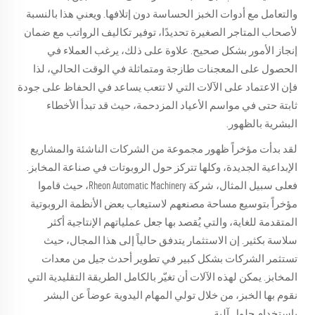
والتعامل مع أدوات الخبز الحساسة دون إتلافها. ويعني هذا بالنسبة
لأصحاب المتاجر الصغيرة تحديدًا، توفير تكاليف الرواتب مع ضمان
إنجاز الأمور بشكل صحيح. علاوة على ذلك، يرغب العملاء في
الحصول على المعجنات طازجة ومتماثلة في الوقت الحالي، لذا
فإن الاعتماد على الآلات التي لا تتعب يساعد في الحفاظ على جودة
ثابتة حتى في مواسم الأعياد المزدحمة، حيث قد تبدأ الأخطاء
البشرية بالظهور.
لقد بدأت مؤخراً ظهور مجموعة من الشركات الناشئة والمشاريع
الإبداعية الجديدة، وكلها تتركز حول الروبوتات في صناعة المخابز.
فعلى سبيل المثال، شركة Rheon Automatic Machinery، حيث قاموا
مؤخراً بتوسيع مساحة مصنعهم لاستيعاب بعض الأنظمة الروبوتية
المتقدمة للغاية، والتي يُقصد بها جعل عملياتهم الإنتاجية أكثر
سلاسة بكثير. إن الاستثمار يتدفق حالياً إلى هذا المجال، حيث
تستثمر الشركات بشكل كبير في تطوير أحدث جيل من معدات
المخابز. يمكن لهذه الآلات أن تغيّر بالكامل الطريقة التقليدية التي
نقوم بها الخبز، من خلال تولي المهام اليدوية عوضاً عن البشر
باستخدام حلول آلية.