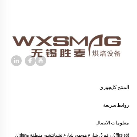
المنتج كايجوري
روابط سريعة
معلومات الاتصال
Office add : رقم 5، شارع هويهه، شارع تشيانتشو، منطقة هuishan،