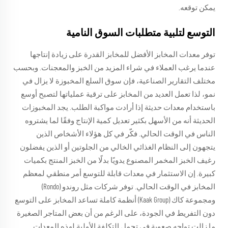
يمكن توقعه.
التوسع لتلبية متطلبات السوق النامية
توفر معدات المخابز الأفضل للمخابز القدرة على زيادة إنتاجها
عندما يرغب العملاء في شراء المزيد من الخبز والمعجنات. وبحسب
مختلف التقارير الصناعية، فإن سوق السلع المخبوزة لا يزال في
نمو، لذا تعمل العديد من المخابز على ترقية عملياتها لتصبح أوسع
باستخدام معدات حديثة إذا أرادت مواكبة الطلب. يجد المخبوزات
الحديثة أنه من الأسهل بكثير تعديل كمية الإنتاج وفقًا لما يشتروه
الناس في الوقت الحالي. فكّر في كل هؤلاء الأشخاص الذين
يتجهون إلى النظام الغذائي الخالي من الجلوتين أو الذين يفضلون
رغيف الخبز المخمر المصنوع يدويًا بدلًا من الخبز المنتج بكميات
كبيرة. إن الاستثمار في معدات قابلة للتوسع أمر منطقي لمعظم
المخابز في الوقت الحالي. توفر شركات مثل روندو (Rondo)
ومجموعة كاك (Kaak Group) أنظمة كاملة تساعد المخابز على التوسع
دون التفريط في الجودة، على الرغم من أن بعض المتاجر الصغيرة
ما زالت تواجه صعوبة في تحمل التكلفة الأولية لهذه المعدات