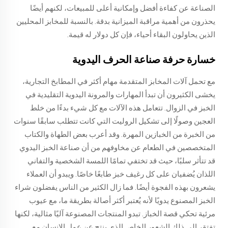
الصناعة عن كفاءة أفضل وإمكانية أعلى للمبيعات، لكنهم أيضًا
يحذرون من أهمية مراقبة الميزانية بدقة. بالنسبة للمخابز المحليين
الذين يحاولون البقاء أحياء، فإن كل دولار له قيمة.
خسارة حرفة صناعة الحرف اليدوية
مع تحمل آلات المخابز المتقدمة مهام أكثر في المطابخ التجارية،
يخشى الكثيرون أن تبدأ المهارات والمرونة اليدوية التقليدية في
الخبز في الزوال. تتعامل هذه الآلات مع كل شيء بدءًا من خلط
العجين وصولًا إلى تشكيل الروليت التي كانت تتطلب سابقًا سنوات
من الخبرة من الخبازين المهرة. وقد أعرب بعض الطهاة والكتاب
المتخصصين في الطعام عن مخاوفهم من أن صناعة الخبز اليدوي
قد تتأثر سلبًا، حيث قد تختفي تمامًا اللمسة الشخصية والتفاني
اللذان يُضفيان على كل رغيف خبز طابعًا خاصًا. ويبدو أن العملاء
يشعرون بهذه الفجوة أيضًا. فما زال الكثير من الناس يفضلون شراء
الخبز المصنوع يدويًا لأنه يُعتبر أكثر أصالة بطريقة ما، مع عيوب
مرئية تحكي قصة الخباز. تبدو المنتجات المصنوعة آليًا مثالية، لكنها
تفتقر إلى ذلك الشعور الخاص الذي ينتج عن عمل الإنسان مع